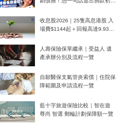
銷債務！憑一句話道出捐款初
衷：加州26萬人接獲免債通知、
一度被誤當詐騙手段
收息股2026｜25隻高息港股 入
場費$1144起＋回報高達9.93
厘！持續更新
人壽保險保單繼承｜受益人 遺
產承辦分別及流程一覽
自願醫保支氣管炎索償｜住院保
障範圍及申請流程一覽
藍十字旅遊保險比較｜智在遊
尊尚 智選 郵輪計劃保障額一覽