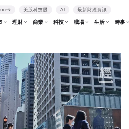
mon卡
美股科技股
AI
最新財經資訊
市
理財
商業
科技
職場
生活
時事