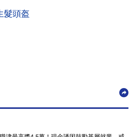
生髮頭盔
職津最高獎4.5萬！現金誘因鼓勵基層就業，戒