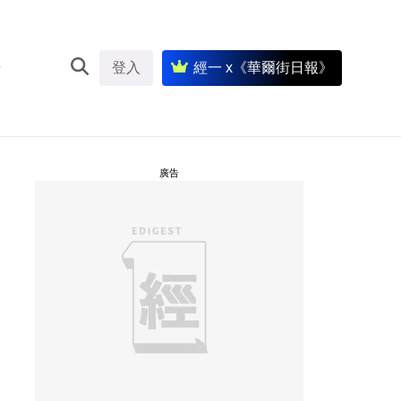
登入
經一 x《華爾街日報》
廣告