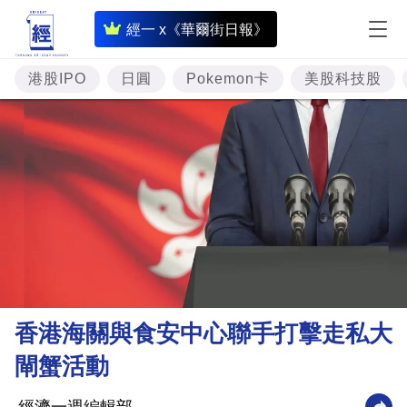
即
經一 x《華爾街日報》
時
財
港股IPO
日圓
Pokemon卡
美股科技股
經
專
題
投
資
樓
市
理
香港海關與食安中心聯手打擊走私大
財
閘蟹活動
商
業