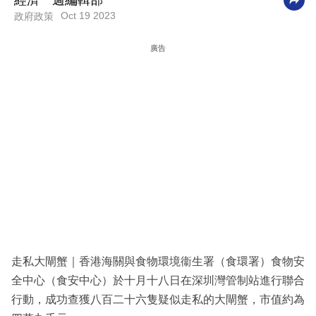
經濟一週編輯部
Oct 19 2023
政府政策
科
技
廣告
職
場
生
活
時
事
專
欄
訂
走私大閘蟹｜香港海關與食物環境衞生署（食環署）食物安
閱
全中心（食安中心）於十月十八日在深圳灣管制站進行聯合
專
行動，成功查獲八百二十六隻疑似走私的大閘蟹，市值約為
區