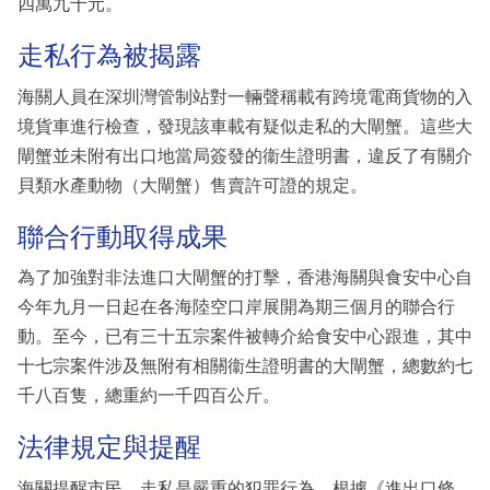
四萬九千元。
走私行為被揭露
海關人員在深圳灣管制站對一輛聲稱載有跨境電商貨物的入
境貨車進行檢查，發現該車載有疑似走私的大閘蟹。這些大
閘蟹並未附有出口地當局簽發的衞生證明書，違反了有關介
貝類水產動物（大閘蟹）售賣許可證的規定。
聯合行動取得成果
為了加強對非法進口大閘蟹的打擊，香港海關與食安中心自
今年九月一日起在各海陸空口岸展開為期三個月的聯合行
動。至今，已有三十五宗案件被轉介給食安中心跟進，其中
十七宗案件涉及無附有相關衞生證明書的大閘蟹，總數約七
千八百隻，總重約一千四百公斤。
法律規定與提醒
海關提醒市民，走私是嚴重的犯罪行為，根據《進出口條