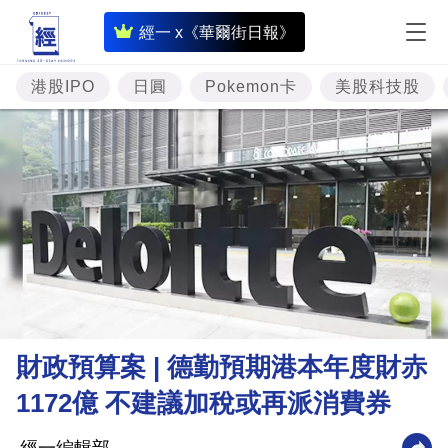
即
經一 x《華爾街日報》
時
財
港股IPO
日圓
Pokemon卡
美股科技股
經
專
題
投
資
樓
市
理
財政預算案 | 德勤預期港本年度財赤
財
1172億 不建議加稅或再派消費券
商
業