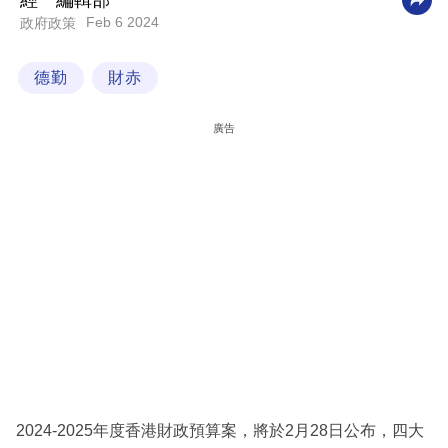
經一編輯部
Feb 6 2024
政府政策
科
技
德勤
財赤
職
場
廣告
生
活
時
事
專
欄
訂
閱
專
2024-2025年度香港財政預算案，將於2月28日公布，四大
區