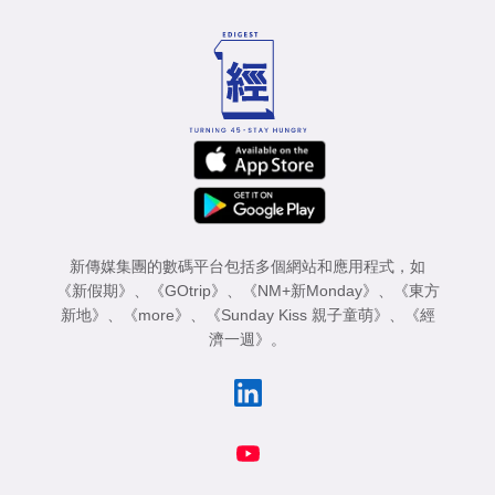
新傳媒集團的數碼平台包括多個網站和應用程式，如
《新假期》
、
《GOtrip》
、
《NM+新Monday》
、
《東方
新地》
、
《more》
、
《Sunday Kiss 親子童萌》
、
《經
濟一週》
。