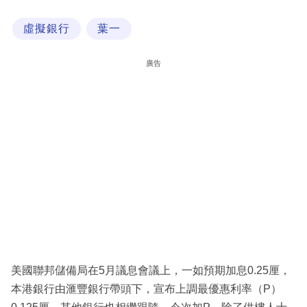
科
虛擬銀行
葉一
技
職
廣告
場
生
活
時
事
專
欄
訂
閱
美國聯邦儲備局在5月議息會議上，一如預期加息0.25厘，
專
本港銀行由滙豐銀行帶頭下，宣布上調最優惠利率（P）
區