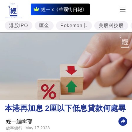
即
經一 x《華爾街日報》
時
財
港股IPO
匯金
Pokemon卡
美股科技股
經
專
題
投
資
樓
市
理
本港再加息 2厘以下低息貸款何處尋
財
商
經一編輯部
May 17 2023
數字銀行
業