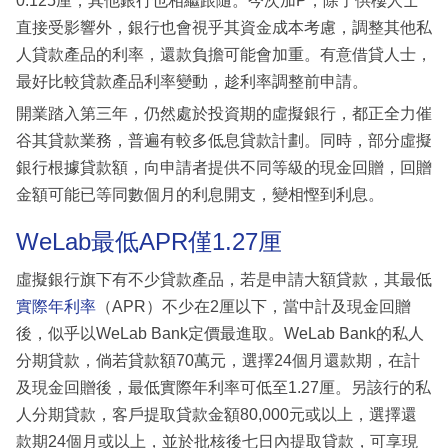
0.125厘，其他銀行也相繼跟隨。今次加P，除了供樓人士
直接受影響外，銀行也會視乎其資金成本考慮，調整其他私
人貸款產品的利率，還款負擔可能會加重。有意借貸人士，
最好比較貸款產品利率變動，趁利率調整前申請。
開業踏入第三年，仍然處於投資期的虛擬銀行，都正全力催
谷其貸款業務，普遍有較多低息貸款計劃。同時，部分虛擬
銀行根據貸款額，向申請者提供不同等級的現金回贈，回贈
金額可能已等同數個月的利息開支，變相慳到利息。
WeLab最低APR僅1.27厘
虛擬銀行旗下有不少貸款產品，若是申請大額貸款，其最低
實際年利率
（APR）不少在2厘以下，當中計及現金回贈
後，似乎以WeLab Bank定價最進取。WeLab Bank的私人
分期貸款，倘若貸款額70萬元，選擇24個月還款期，在計
及現金回贈後，最低實際年利率可低至1.27厘。另該行的私
人分期貸款，客戶提取貸款金額80,000元或以上，選擇還
款期24個月或以上，並於批核後七日內提取貸款，可享現