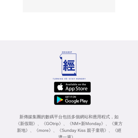
新傳媒集團的數碼平台包括多個網站和應用程式，如
《新假期》
、
《GOtrip》
、
《NM+新Monday》
、
《東方
新地》
、
《more》
、
《Sunday Kiss 親子童萌》
、
《經
濟一週》
。