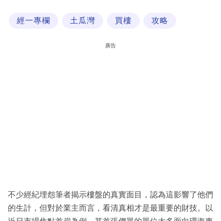
科
經一專欄
土瓜灣
買樓
攻略
技
職
廣告
場
生
活
時
事
專
欄
訂
閱
不少經紀埋怨筆者揭示樓盤的真實面目，認為這影響了他們
專
的生計，但對於業主而言，看清真相才是最重要的財技。以
區