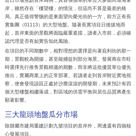
近日市場焦點首岸為例，其首張價單的單位大多面向環海東
岸，雖然存在「樓望樓」的情況，但這尚不算是最差的格
局。真正值得警惕的是東面望向榮光街的一方，前方正有長
實集團（01113）的大型地盤。隨著長實項目日後拔地而
起，首岸東面的景觀將面臨嚴重遮擋，讀者入市前，必須確
認代理是否有如實告知此風險。
在項目的不同期數中，相對理想的選擇是向著庇利街的那一
期，景觀較為開揚，甚至能捕捉到部分海景。發展商在市旺
時選擇先行推售景觀稍遜的期數，而非將這批優質單位優先
推出，實屬商業上的正常部署。若讀者走到首岸附近實地視
察，便會發現該區正處於沙塵滾滾的開發期，未來預計有四
個大型樓盤相繼落成，對區域的供需平衡與居住品質將產生
顯著影響。
三大龍頭地盤瓜分市場
除隸屬市建局重建計劃九號項目的首岸外，周邊還有四個核
心發展項目。