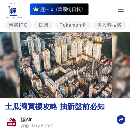
即
經一 x《華爾街日報》
時
財
港股IPO
日圓
Pokemon卡
美股科技股
經
專
題
投
資
樓
市
理
土瓜灣買樓攻略 抽新盤前必知
財
商
諗sir
May 8 2026
新盤
業