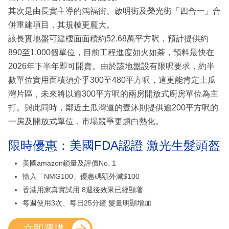
其次是由長實主導的鴻福街、啟明街及榮光街「四合一」合
併重建項目，其規模更龐大。
該長實地盤可建樓面面積約52.68萬平方呎，預計提供約
890至1,000個單位，目前工程進度如火如荼，預料最快在
2026年下半年即可開賣。由於該地盤設有限呎要求，約半
數單位實用面積須介乎300至480平方呎，這更能肯定土瓜
灣片區，未來將以逾300平方呎的兩房開放式廚房單位為主
打。與此同時，鄰近土瓜灣道的壹沐則提供逾200平方呎的
一房及開放式單位，市場競爭更趨白熱化。
限時優惠：美國FDA認證 激光生髮頭盔
美國amazon鎖量及評價No. 1
輸入「NMG100」優惠碼額外減$100
香港用家真實試用 8週後效果已經顯著
每週使用3次、每日25分鐘 髮量明顯增加
立即選購