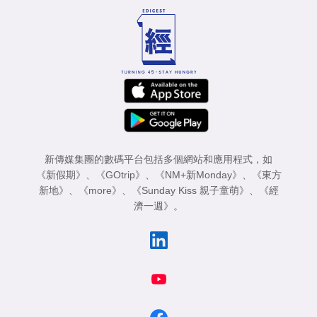
新傳媒集團的數碼平台包括多個網站和應用程式，如
《新假期》
、
《GOtrip》
、
《NM+新Monday》
、
《東方
新地》
、
《more》
、
《Sunday Kiss 親子童萌》
、
《經
濟一週》
。