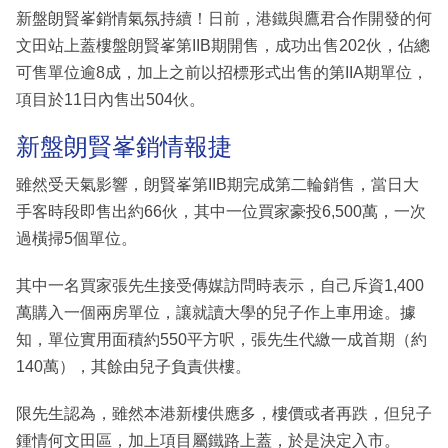
新盤朗賢峯銷情氣氛持續！日前，港鐵與鷹君合作開發的何
文田站上蓋樓盤朗賢峯第IIB期開售，成功出售202伙，佔總
可售單位逾8成，加上之前以招標形式出售的第IIA期單位，
項目於11日內售出504伙。
新盤朗賢峯銷情報捷
雖然受天氣影響，朗賢峯第IIB期完成第二輪銷售，當日大
手客時段即售出約66伙，其中一位買家豪投6,500萬，一次
過橫掃5個單位。
其中一名買家張先生接受傳媒訪問時表示，自己斥資1,400
萬購入一個兩房單位，讓就讀大學的兒子作上車用途。據
知，單位實用面積約550平方呎，張先生代繳一成首期（約
140萬），其餘由兒子負責供樓。
限先生認為，雖然本港新樓供應多，樓價或者再跌，但兒子
鍾情何文田區，加上項目屬鐵路上蓋，於是決定入市。