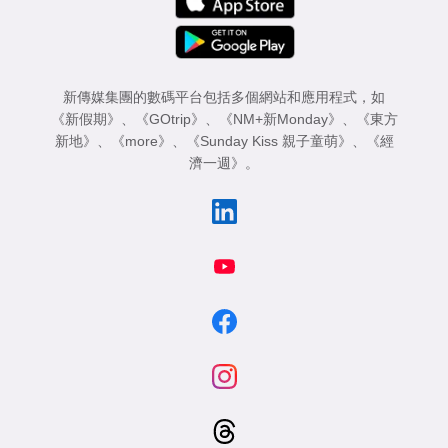
新傳媒集團的數碼平台包括多個網站和應用程式，如
《新假期》
、
《GOtrip》
、
《NM+新Monday》
、
《東方
新地》
、
《more》
、
《Sunday Kiss 親子童萌》
、
《經
濟一週》
。