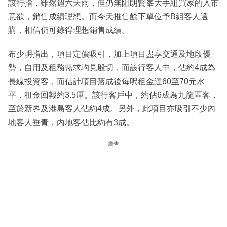
該行指，雖然週六天雨，但仍無阻朗賢峯大手組買家的入市
意欲，銷售成績理想。而今天推售餘下單位予B組客人選
購，相信仍可錄得理想銷售成績。
布少明指出，項目定價吸引，加上項目盡享交通及地段優
勢，自用及租務需求均見殷切，而該行客人中，佔約4成為
長線投資客，而估計項目落成後每呎租金達60至70元水
平，租金回報約3.5厘。該行客戶中，約佔6成為九龍區客，
至於新界及港島客人佔約4成。另外，此項目亦吸引不少內
地客人垂青，內地客佔比約有3成。
廣告