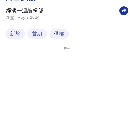
科
經濟一週編輯部
技
May 7 2024
新盤
職
新盤
首期
供樓
場
生
廣告
活
時
事
專
欄
訂
閱
專
區