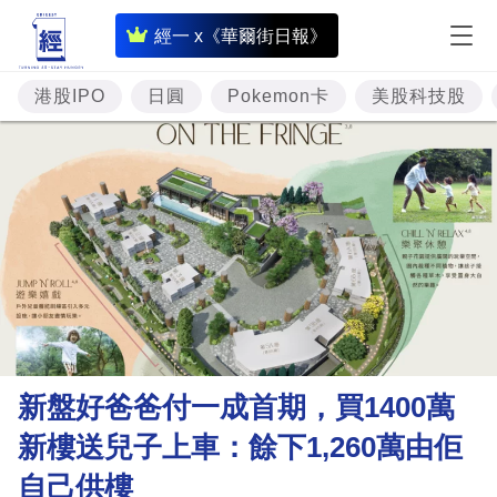
即
經一 x《華爾街日報》
時
財
港股IPO
日圓
Pokemon卡
美股科技股
經
專
題
投
資
樓
市
理
新盤好爸爸付一成首期，買1400萬
財
新樓送兒子上車：餘下1,260萬由佢
商
自己供樓
業