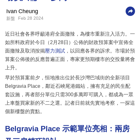
科
Ivan Cheung
技
Feb 28 2024
新盤
職
近日社會各界呼籲港府全面撤辣，為樓市重新注入活力。一
場
如所料政府於今日（2月28日）公佈的財政預算案中宣佈全
生
面撤辣及取消按揭
壓力測試
，以回應各界的訴求。市場於預
活
算案公佈後的反應普遍正面，專家更預期樓市的交投量將會
上升。
時
早於預算案前夕，恒地推出位於長沙灣巴域街的全新項目
事
Belgravia Place，鄰近石峽尾港鐵站，擁有充足的民生配
專
套設施，再者部分單位只需300多萬即可購入，都成為一眾
欄
上車盤買家新的不二之選。記者日前就先實地考察，一探這
個新樓盤的賣點。
訂
閱
Belgravia Place 示範單位亮相：兩房
專
區