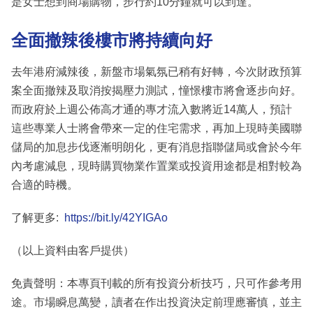
是女士想到商場購物，步行約10分鐘就可以到達。
全面撤辣後樓市將持續向好
去年港府減辣後，新盤市場氣氛已稍有好轉，今次財政預算
案全面撤辣及取消按揭壓力測試，憧憬樓市將會逐步向好。
而政府於上週公佈高才通的專才流入數將近14萬人，預計
這些專業人士將會帶來一定的住宅需求，再加上現時美國聯
儲局的加息步伐逐漸明朗化，更有消息指聯儲局或會於今年
內考慮減息，現時購買物業作置業或投資用途都是相對較為
合適的時機。
了解更多:
https://bit.ly/42YIGAo
（以上資料由客戶提供）
免責聲明：本專頁刊載的所有投資分析技巧，只可作參考用
途。市場瞬息萬變，讀者在作出投資決定前理應審慎，並主