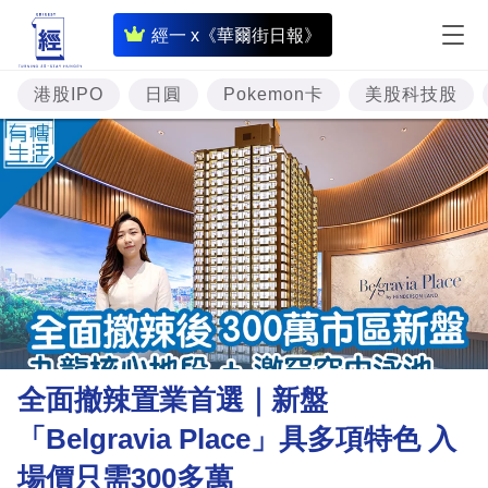
即
經一 x《華爾街日報》
時
財
港股IPO
日圓
Pokemon卡
美股科技股
經
專
題
投
資
樓
市
理
全面撤辣置業首選｜新盤
財
「Belgravia Place」具多項特色 入
商
場價只需300多萬
業