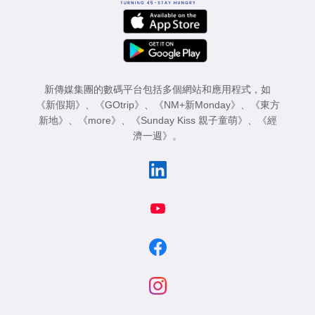
新傳媒集團的數碼平台包括多個網站和應用程式，如
《新假期》
、
《GOtrip》
、
《NM+新Monday》
、
《東方
新地》
、
《more》
、
《Sunday Kiss 親子童萌》
、
《經
濟一週》
。