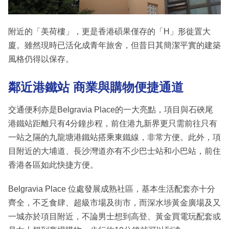
附近的「美荷樓」，更是香港碩果僅存的「H」形徙置大
廈。雖然現時已活化成青年旅舍，但昔日其簡潔平實的建築
風格仍得以保存。
鄰近港鐵站 商業與購物便捷通道
交通便利亦是Belgravia Place的一大亮點，項目與石硤尾
港鐵站距離只有4分鐘步程，前住港九新界更只需前往只有
一站之隔的九龍塘港鐵站搭乘東鐵線，非常方便。此外，項
目附近的大埔道、長沙灣道亦有不少巴士站和小巴站，前住
香港各區如此快捷方便。
Belgravia Place 位處發展成熟社區，基本生活配套亦十分
齊全，不乏食肆、超級市場及街市，而深水埗黃金廣場及又
一城亦於項目附近，不論男士想到高登、黃金買電玩配套或