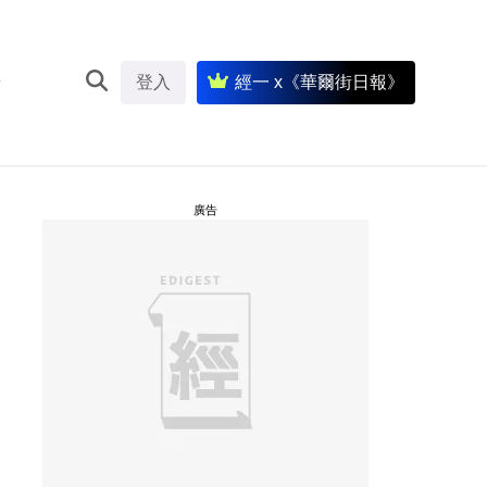
登入
經一 x《華爾街日報》
廣告