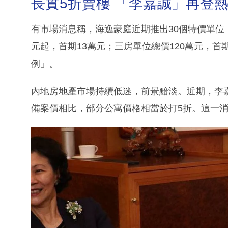
長實5折賣樓 「李嘉誠」再登
有市場消息稱，海逸豪庭近期推出30個特價單位，
元起，首期13萬元；三房單位總價120萬元，首
例」。
內地房地產市場持續低迷，前景黯淡。近期，李
備案價相比，部分公寓價格相當於打5折。這一