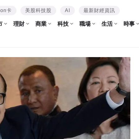
mon卡
美股科技股
AI
最新財經資訊
市
理財
商業
科技
職場
生活
時事