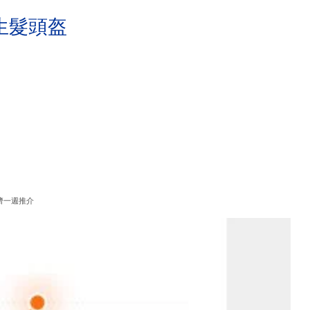
生髮頭盔
濟一週推介