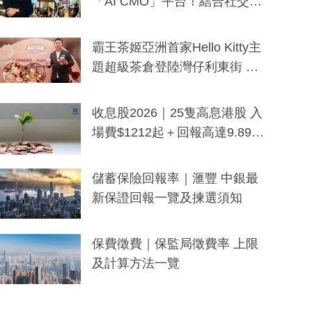
「AI CMO」平台！結合社交聆
聽與廣東話大模型 助中小企數
分鐘生成「貼地」宣傳短片
霸王茶姬亞洲首家Hello Kitty主
題超級茶倉登陸灣仔利東街 推
出首創「伯爵紅茶色」Hello Kitt
y及香港限定特調系列
收息股2026｜25隻高息港股 入
場費$1212起＋回報高達9.89
厘！持續更新
儲蓄保險回報率｜滙豐 中銀最
新保證回報一覽及揀選須知
保費徵費｜保監局徵費率 上限
及計算方法一覽