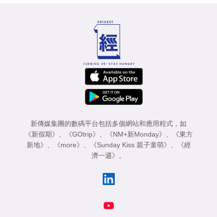
新傳媒集團的數碼平台包括多個網站和應用程式，如
《新假期》
、
《GOtrip》
、
《NM+新Monday》
、
《東方
新地》
、
《more》
、
《Sunday Kiss 親子童萌》
、
《經
濟一週》
。