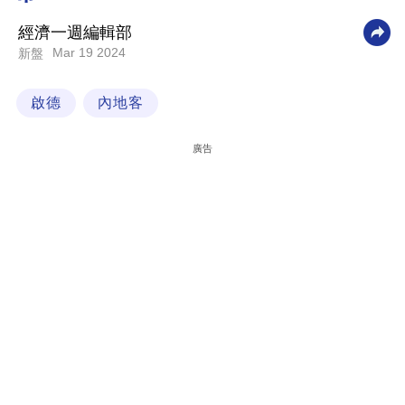
科
經濟一週編輯部
技
Mar 19 2024
新盤
職
啟德
內地客
場
生
廣告
活
時
事
專
欄
訂
閱
專
區