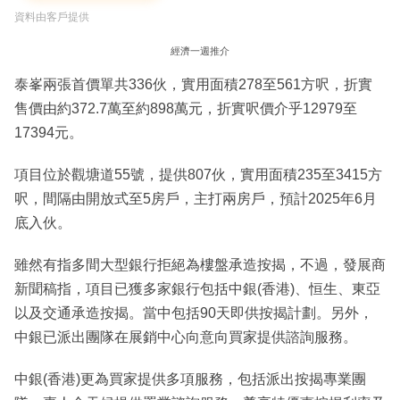
資料由客戶提供
經濟一週推介
泰峯兩張首價單共336伙，實用面積278至561方呎，折實
售價由約372.7萬至約898萬元，折實呎價介乎12979至
17394元。
項目位於觀塘道55號，提供807伙，實用面積235至3415方
呎，間隔由開放式至5房戶，主打兩房戶，預計2025年6月
底入伙。
雖然有指多間大型銀行拒絕為樓盤承造按揭，不過，發展商
新聞稿指，項目已獲多家銀行包括中銀(香港)、恒生、東亞
以及交通承造按揭。當中包括90天即供按揭計劃。另外，
中銀已派出團隊在展銷中心向意向買家提供諮詢服務。
中銀(香港)更為買家提供多項服務，包括派出按揭專業團