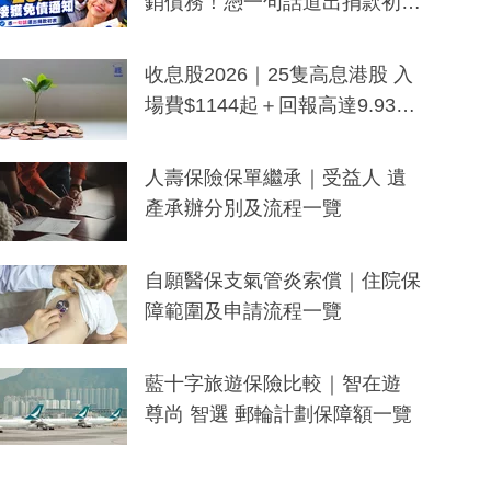
銷債務！憑一句話道出捐款初
衷：加州26萬人接獲免債通知、
一度被誤當詐騙手段
收息股2026｜25隻高息港股 入
場費$1144起＋回報高達9.93
厘！持續更新
人壽保險保單繼承｜受益人 遺
產承辦分別及流程一覽
自願醫保支氣管炎索償｜住院保
障範圍及申請流程一覽
藍十字旅遊保險比較｜智在遊
尊尚 智選 郵輪計劃保障額一覽