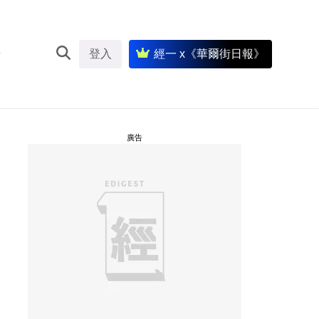
登入
經一 x《華爾街日報》
廣告