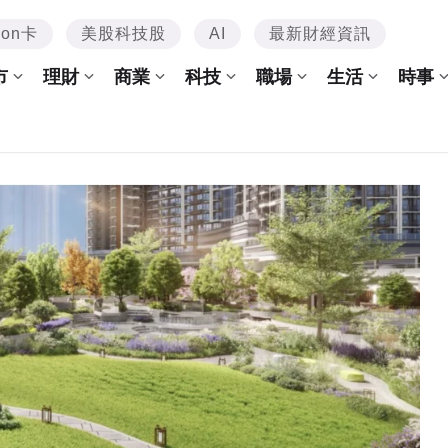
mon卡
美股科技股
AI
最新財經資訊
市
理財
商業
科技
職場
生活
時事