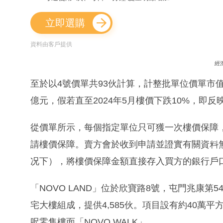
立即選購
資料由客戶提供
經
至於以4號價單共93伙計算，計整批單位價單市值
億元，假若直至2024年5月樓價下跌10%，即反
從價單所示，每個指定單位只可獲一次樓價保障，買
請樓價保障。賣方會於收到申請並證實有關資料無誤
况下），將樓價保障金額直接存入買方的銀行戶
「NOVO LAND」位於欣寶路8號，屯門兆康第
宅大樓組成，提供4,585伙。項目設有約40萬
呎零售樓面「NOVO WALK」。