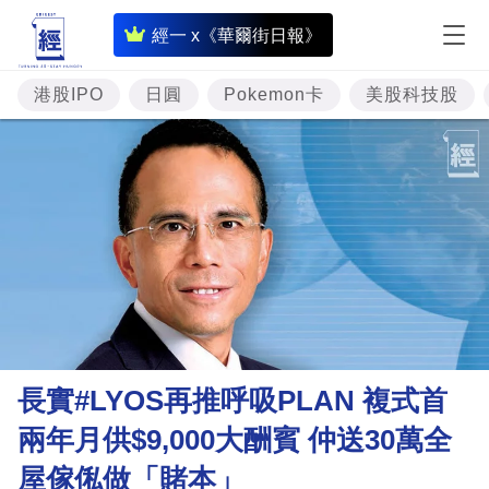
即
經一 x《華爾街日報》
時
財
港股IPO
日圓
Pokemon卡
美股科技股
經
專
題
投
資
樓
市
理
長實#LYOS再推呼吸PLAN 複式首
財
兩年月供$9,000大酬賓 仲送30萬全
商
屋傢俬做「賭本」
業