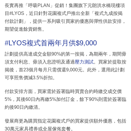
長實再推「呼吸PLAN」促銷！集團旗下元朗洪水橋現樓項
目#LYOS，近日針對花園複式戶推出全新「複式九成按揭
付款計劃」，提供一系列吸引買家的優惠與彈性供款安排，
期望促進餘貨銷售。
#LYOS複式首兩年月供$9,000
計劃提供高達成交金額90%的第一按揭，為期兩年，期間毋
須支付利息、毋須入息證明及通過
壓力測試
。買家於提取按
揭後，首23個月每月只需償還9,000元。此外，選用此計劃
可享照售價減3.5%折扣。
付款安排方面，買家需於簽署臨時買賣合約時繳交成交價
5%，其後60日內再繳5%加付訂金，餘下90%則需於簽署臨
約後90日內繳清。
發展商更為購買指定花園複式戶的買家提供額外優惠，包括
30萬元家具禮券或全屋傢俬套餐。