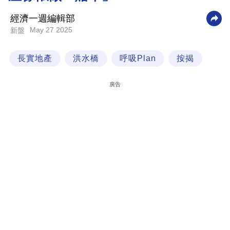
科
經濟一週編輯部
技
May 27 2025
新盤
職
長實地產
洪水橋
呼吸Plan
按揭
場
生
廣告
活
時
事
專
欄
訂
閱
專
區