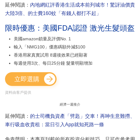
延伸閱讀：
內地網紅評香港生活成本前列城市！驚訝油價貴
大陸3倍、的士費160蚊「有錢人都打不起」
限時優惠：美國FDA認證 激光生髮頭盔
美國amazon鎖量及評價No. 1
輸入「NMG100」優惠碼額外減$100
香港用家真實試用 8週後效果已經顯著
每週使用3次、每日25分鐘 髮量明顯增加
立即選購
資料由客戶提供
經濟一週推介
延伸閱讀：
的士司機負資產「劈匙」交車！再呻生意難撈、
車行吸血收貴租：當日引入App就知死路一條
免責聲明：本專頁刊載的所有投資分析技巧，只可作參考用