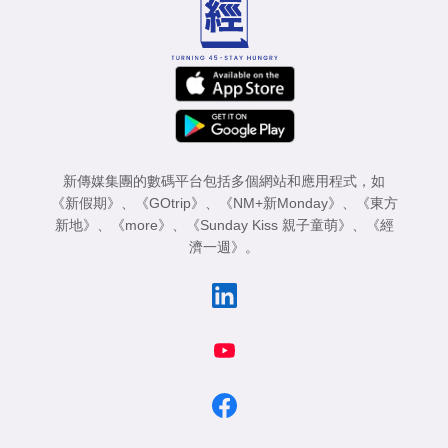
新傳媒集團的數碼平台包括多個網站和應用程式，如
《新假期》
、
《GOtrip》
、
《NM+新Monday》
、
《東方
新地》
、
《more》
、
《Sunday Kiss 親子童萌》
、
《經
濟一週》
。