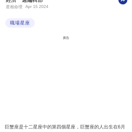
經濟一週編輯部
Apr 15 2024
星相命理
科
技
職場星座
職
場
廣告
生
活
時
事
專
欄
訂
閱
專
巨蟹座是十二星座中的第四個星座，巨蟹座的人出生在6月
區