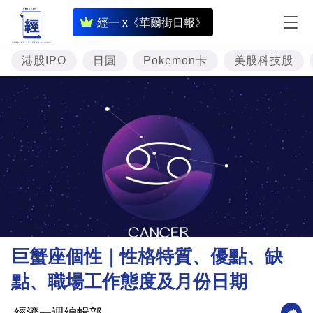
即
經一 x《華爾街日報》
時
財
港股IPO
日圓
Pokemon卡
美股科技股
經
專
題
投
資
樓
市
理
巨蟹座個性｜性格特質、優點、缺
財
點、職場工作態度及月份日期
商
業