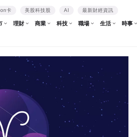
mon卡
美股科技股
AI
最新財經資訊
市
理財
商業
科技
職場
生活
時事