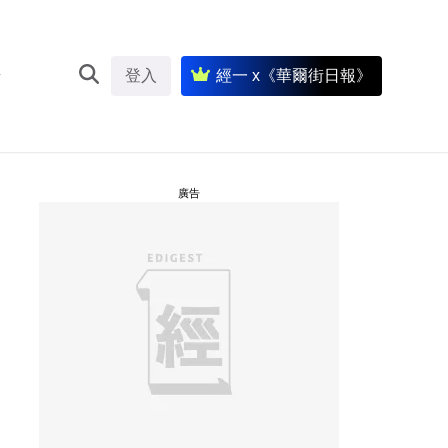
登入
經一 x《華爾街日報》
廣告