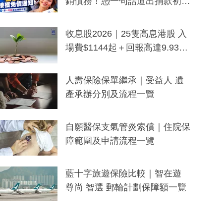
銷債務！憑一句話道出捐款初
衷：加州26萬人接獲免債通知、
一度被誤當詐騙手段
收息股2026｜25隻高息港股 入
場費$1144起＋回報高達9.93
厘！持續更新
人壽保險保單繼承｜受益人 遺
產承辦分別及流程一覽
自願醫保支氣管炎索償｜住院保
障範圍及申請流程一覽
藍十字旅遊保險比較｜智在遊
尊尚 智選 郵輪計劃保障額一覽