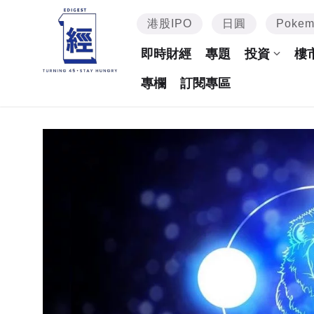
港股IPO
日圓
Poke
即時財經
專題
投資
樓
專欄
訂閱專區