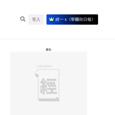
登入
經一 x《華爾街日報》
廣告