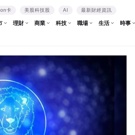
mon卡
美股科技股
AI
最新財經資訊
市
理財
商業
科技
職場
生活
時事