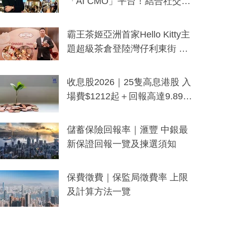
「AI CMO」平台！結合社交聆
聽與廣東話大模型 助中小企數
分鐘生成「貼地」宣傳短片
霸王茶姬亞洲首家Hello Kitty主
題超級茶倉登陸灣仔利東街 推
出首創「伯爵紅茶色」Hello Kitt
y及香港限定特調系列
收息股2026｜25隻高息港股 入
場費$1212起＋回報高達9.89
厘！持續更新
儲蓄保險回報率｜滙豐 中銀最
新保證回報一覽及揀選須知
保費徵費｜保監局徵費率 上限
及計算方法一覽