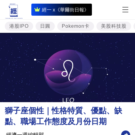
即
經一 x《華爾街日報》
時
財
港股IPO
日圓
Pokemon卡
美股科技股
經
專
題
投
資
樓
市
理
獅子座個性｜性格特質、優點、缺
財
點、職場工作態度及月份日期
商
業