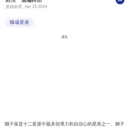
經濟一週編輯部
Apr 15 2024
星相命理
科
技
職場星座
職
場
廣告
生
活
時
事
專
欄
訂
閱
專
獅子座是十二星座中最具領導力和自信心的星座之一。獅子
區