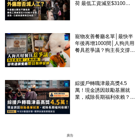
荷 最低工資減至$3100蚊
才合理：已經高過東南亞地
區
寵物友善餐廳名單│最快半
年後再增1000間│人狗共用
餐具惹爭議？狗主長文撐
「人狗共融」 卻有連鎖餐
廳即日煞停安排
綜援戶轉職津最高獎4.5
萬！現金誘因鼓勵基層就
業，戒除長期福利依賴？鄧
家彪：今次計劃是好事，精
準扶貧助單親家庭
廣告