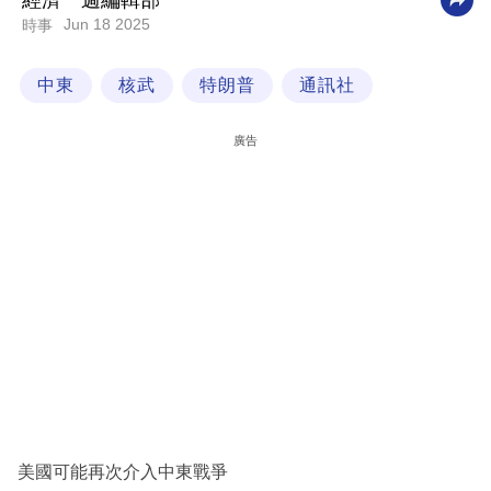
經濟一週編輯部
Jun 18 2025
時事
科
技
中東
核武
特朗普
通訊社
職
場
廣告
生
活
時
事
專
欄
訂
閱
專
美國可能再次介入中東戰爭
區