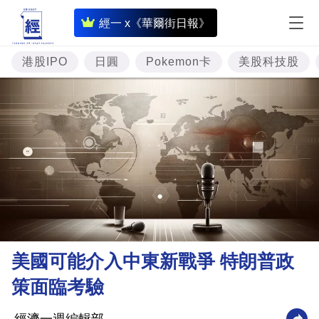
即
經一 x《華爾街日報》
時
財
港股IPO
日圓
Pokemon卡
美股科技股
經
專
題
投
資
樓
市
理
美國可能介入中東新戰爭 特朗普政
財
策面臨考驗
商
業