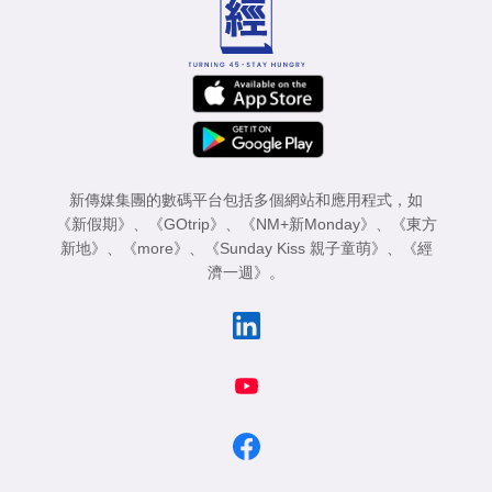
新傳媒集團的數碼平台包括多個網站和應用程式，如
《新假期》
、
《GOtrip》
、
《NM+新Monday》
、
《東方
新地》
、
《more》
、
《Sunday Kiss 親子童萌》
、
《經
濟一週》
。