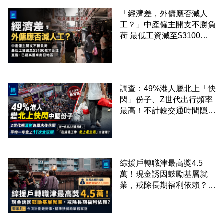
「經濟差，外傭應否減人
工？」中產僱主開支不勝負
荷 最低工資減至$3100蚊
才合理：已經高過東南亞地
區
調查：49%港人屬北上「快
閃」份子、Z世代出行頻率
最高！不計較交通時間隱形
成本 跨境擁抱大灣區生活
圈
綜援戶轉職津最高獎4.5
萬！現金誘因鼓勵基層就
業，戒除長期福利依賴？鄧
家彪：今次計劃是好事，精
準扶貧助單親家庭