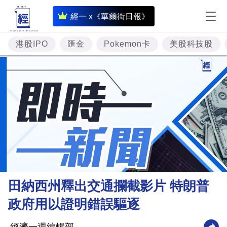
即
經一 x《華爾街日報》
時
財
港股IPO
匯金
Pokemon卡
美股科技股
經
專
題
投
資
樓
市
理
田納西州釋出交通攔截影片 特朗普
財
政府用以證明錯誤驅逐
商
業