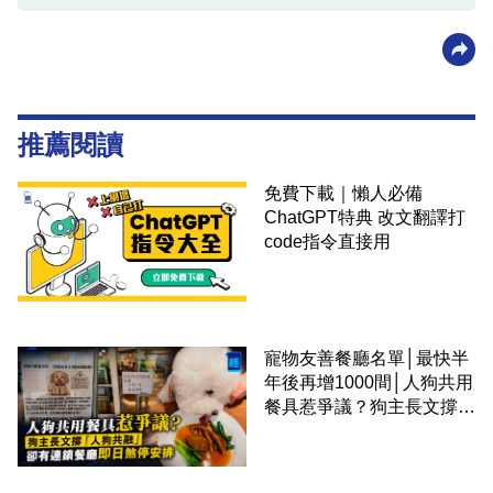
推薦閱讀
免費下載｜懶人必備
ChatGPT特典 改文翻譯打
code指令直接用
寵物友善餐廳名單│最快半
年後再增1000間│人狗共用
餐具惹爭議？狗主長文撐
「人狗共融」 卻有連鎖餐
廳即日煞停安排