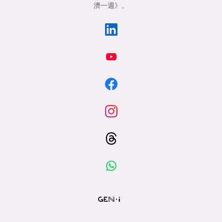
濟一週》
。