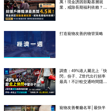
萬！現金誘因鼓勵基層就
業，戒除長期福利依賴？鄧
家彪：今次計劃是好事，精
準扶貧助單親家庭
打造寵物友善的物管策略
調查：49%港人屬北上「快
閃」份子、Z世代出行頻率
最高！不計較交通時間隱形
成本 跨境擁抱大灣區生活
圈
寵物友善餐廳名單│最快半