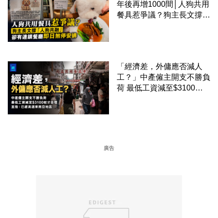
年後再增1000間│人狗共用
餐具惹爭議？狗主長文撐
「人狗共融」 卻有連鎖餐
廳即日煞停安排
「經濟差，外傭應否減人
工？」中產僱主開支不勝負
荷 最低工資減至$3100蚊
才合理：已經高過東南亞地
區
廣告