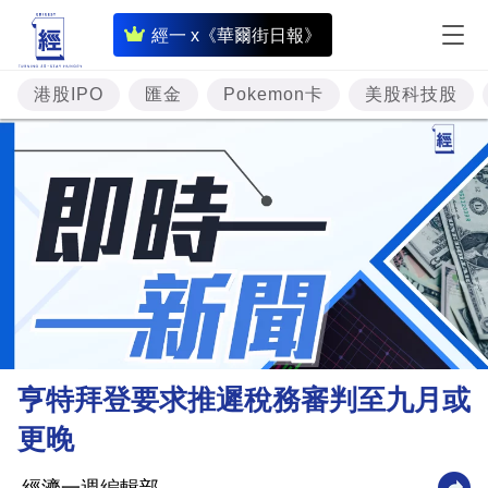
即
經一 x《華爾街日報》
時
財
港股IPO
匯金
Pokemon卡
美股科技股
經
專
題
投
資
樓
市
理
亨特拜登要求推遲稅務審判至九月或
財
更晚
商
業