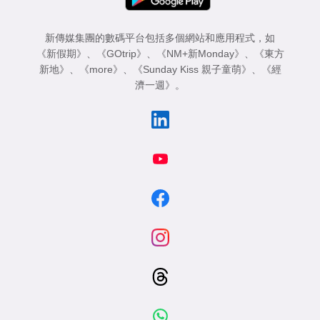
新傳媒集團的數碼平台包括多個網站和應用程式，如
《新假期》
、
《GOtrip》
、
《NM+新Monday》
、
《東方
新地》
、
《more》
、
《Sunday Kiss 親子童萌》
、
《經
濟一週》
。