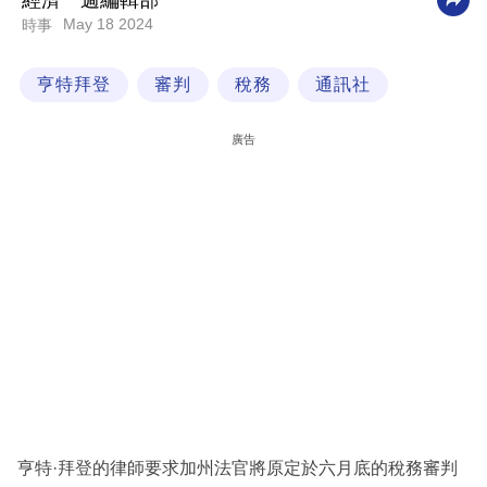
經濟一週編輯部
May 18 2024
時事
科
技
亨特拜登
審判
稅務
通訊社
職
場
廣告
生
活
時
事
專
欄
訂
閱
專
亨特·拜登的律師要求加州法官將原定於六月底的稅務審判
區