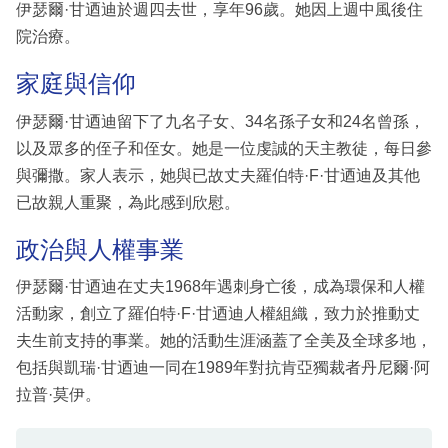
伊瑟爾·甘迺迪於週四去世，享年96歲。她因上週中風後住
院治療。
家庭與信仰
伊瑟爾·甘迺迪留下了九名子女、34名孫子女和24名曾孫，
以及眾多的侄子和侄女。她是一位虔誠的天主教徒，每日參
與彌撒。家人表示，她與已故丈夫羅伯特·F·甘迺迪及其他
已故親人重聚，為此感到欣慰。
政治與人權事業
伊瑟爾·甘迺迪在丈夫1968年遇刺身亡後，成為環保和人權
活動家，創立了羅伯特·F·甘迺迪人權組織，致力於推動丈
夫生前支持的事業。她的活動生涯涵蓋了全美及全球多地，
包括與凱瑞·甘迺迪一同在1989年對抗肯亞獨裁者丹尼爾·阿
拉普·莫伊。