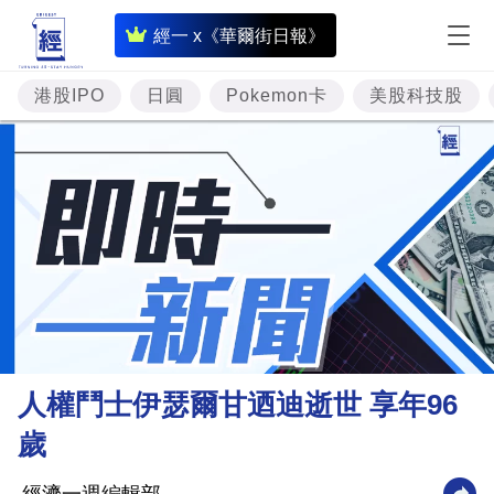
即
經一 x《華爾街日報》
時
財
港股IPO
日圓
Pokemon卡
美股科技股
經
專
題
投
資
樓
市
理
人權鬥士伊瑟爾甘迺迪逝世 享年96
財
歲
商
業