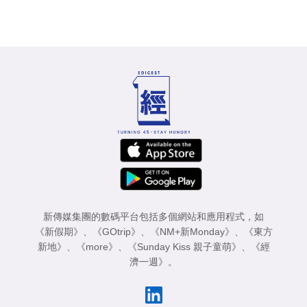
新傳媒集團的數碼平台包括多個網站和應用程式，如
《新假期》
、
《GOtrip》
、
《NM+新Monday》
、
《東方
新地》
、
《more》
、
《Sunday Kiss 親子童萌》
、
《經
濟一週》
。