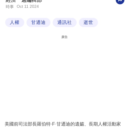
經濟一週編輯部
Oct 11 2024
時事
科
技
人權
甘迺迪
通訊社
逝世
職
場
廣告
生
活
時
事
專
欄
訂
閱
專
美國前司法部長羅伯特·F·甘迺迪的遺孀、長期人權活動家
區