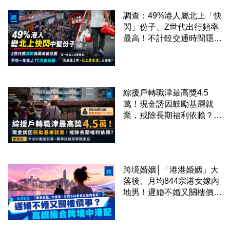
調查：49%港人屬北上「快
閃」份子、Z世代出行頻率
最高！不計較交通時間隱形
成本 跨境擁抱大灣區生活
圈
綜援戶轉職津最高獎4.5
萬！現金誘因鼓勵基層就
業，戒除長期福利依賴？鄧
家彪：今次計劃是好事，精
準扶貧助單親家庭
跨境婚姻│「港港婚姻」大
落後、月均844宗港女嫁內
地男！遲婚不婚又關樓價
事？高鐵撮合跨境中港配