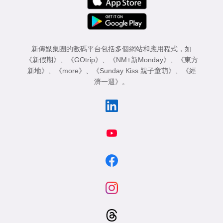
新傳媒集團的數碼平台包括多個網站和應用程式，如
《新假期》
、
《GOtrip》
、
《NM+新Monday》
、
《東方
新地》
、
《more》
、
《Sunday Kiss 親子童萌》
、
《經
濟一週》
。