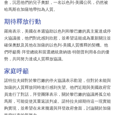
會，沉思他們的兒子奧默，一名以色列-美國公民，仍然被
哈馬斯在加薩地帶扣為人質。
期待釋放行動
羅南表示，美國在本週協助以色列和黎巴嫩的真主黨達成停
火協議後，他們對此感到欣慰，並希望這能成為重新關注並
確保奧默及其他在加薩的以色列-美國人質獲釋的契機。他
們呼籲喬·拜登總統和當選總統唐納德·特朗普利用各自的優
勢，共同努力達成人質釋放協議。
家庭呼籲
諾特拉夫婦對於黎巴嫩的停火協議表示歡迎，但對於未能與
加薩的人質釋放同時進行感到失望。他們近期與美國政府官
員進行了對話，拜登團隊表示，關於黎巴嫩的協議將孤立哈
馬斯，可能促使其重返談判桌。諾特拉夫婦期待這一現實能
夠實現，並希望在未來幾週與拜登政府會面，討論關於加薩