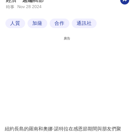
經濟一週編輯部
Nov 28 2024
時事
科
技
人質
加薩
合作
通訊社
職
場
廣告
生
活
時
事
專
欄
訂
閱
專
紐約長島的羅南和奧娜·諾特拉在感恩節期間與朋友們聚
區