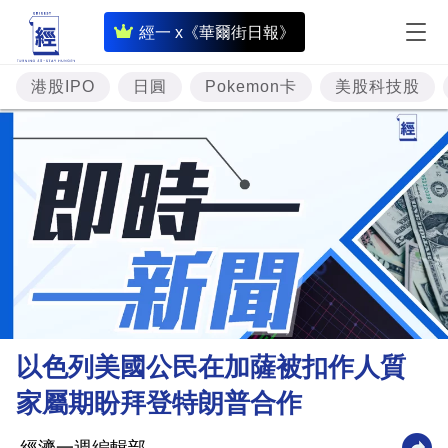
即
經一 x《華爾街日報》
時
財
港股IPO
日圓
Pokemon卡
美股科技股
經
專
題
投
資
樓
市
理
以色列美國公民在加薩被扣作人質
財
家屬期盼拜登特朗普合作
商
業