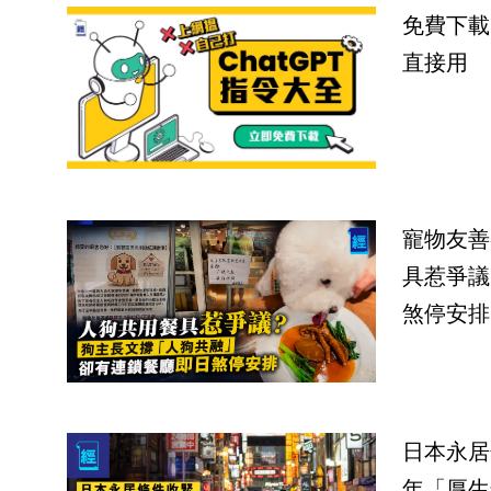
免費下載
直接用
寵物友善
具惹爭議
煞停安排
日本永居
年「厚生