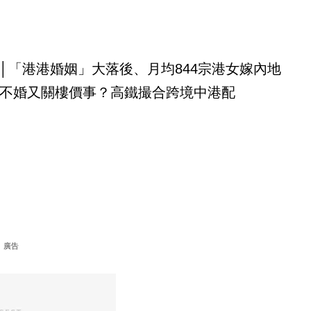
│「港港婚姻」大落後、月均844宗港女嫁內地
不婚又關樓價事？高鐵撮合跨境中港配
廣告