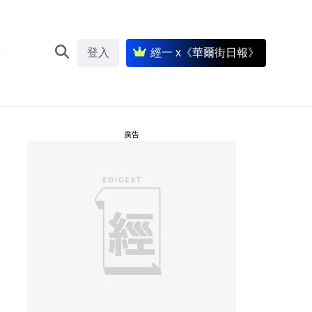
登入
經一 x《華爾街日報》
廣告