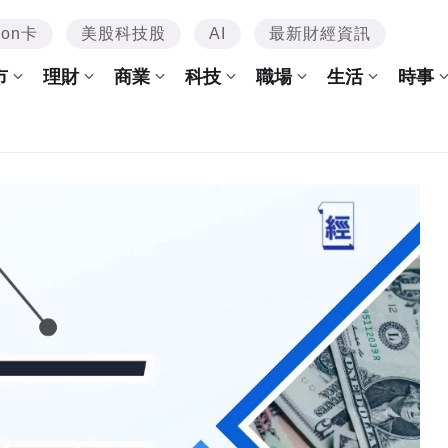
mon卡
美股科技股
AI
最新財經資訊
市
理財
商業
科技
職場
生活
時事