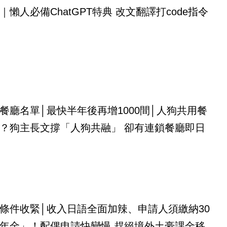
｜懶人必備ChatGPT特典 改文翻譯打code指令
餐廳名單│最快半年後再增1000間│人狗共用餐
？狗主長文撐「人狗共融」 卻有連鎖餐廳即日
條件收緊│收入日語全面加辣、申請人須繳納30
年金」！配偶申請快變慢 趕絕境外土豪課金移