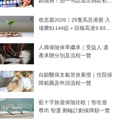
銷債務！憑一句話道出捐款初
衷：加州26萬人接獲免債通知、
一度被誤當詐騙手段
收息股2026｜25隻高息港股 入
場費$1144起＋回報高達9.93
厘！持續更新
人壽保險保單繼承｜受益人 遺
產承辦分別及流程一覽
自願醫保支氣管炎索償｜住院保
障範圍及申請流程一覽
藍十字旅遊保險比較｜智在遊
尊尚 智選 郵輪計劃保障額一覽