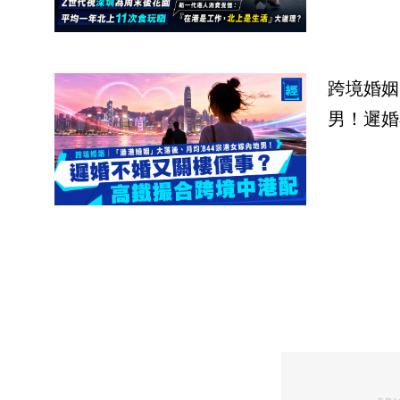
跨境婚姻
男！遲婚