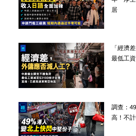
居
「經濟差
最低工資
調查：4
高！不計