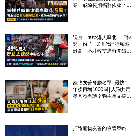
業，戒除長期福利依賴？鄧
家彪：今次計劃是好事，精
準扶貧助單親家庭
調查：49%港人屬北上「快
閃」份子、Z世代出行頻率
最高！不計較交通時間隱形
成本 跨境擁抱大灣區生活
圈
寵物友善餐廳名單│最快半
年後再增1000間│人狗共用
餐具惹爭議？狗主長文撐
「人狗共融」 卻有連鎖餐
廳即日煞停安排
打造寵物友善的物管策略