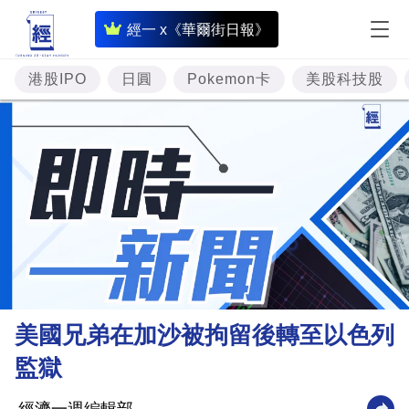
即
經一 x《華爾街日報》
時
財
港股IPO
日圓
Pokemon卡
美股科技股
經
專
題
投
資
樓
市
理
美國兄弟在加沙被拘留後轉至以色列
財
監獄
商
業