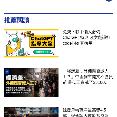
推薦閱讀
免費下載｜懶人必備
ChatGPT特典 改文翻譯打
code指令直接用
「經濟差，外傭應否減人
工？」中產僱主開支不勝負
荷 最低工資減至$3100蚊
才合理：已經高過東南亞地
區
綜援戶轉職津最高獎4.5
萬！現金誘因鼓勵基層就