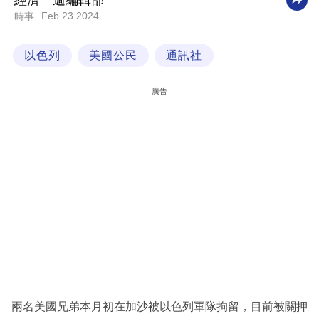
經濟一週編輯部
Feb 23 2024
時事
科
技
以色列
美國公民
通訊社
職
場
廣告
生
活
時
事
專
欄
訂
閱
專
兩名美國兄弟本月初在加沙被以色列軍隊拘留，目前被關押
區