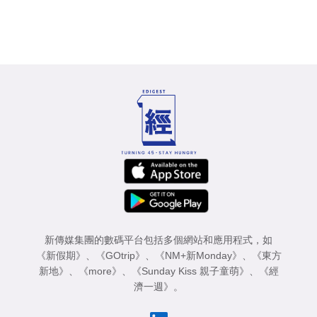
新傳媒集團的數碼平台包括多個網站和應用程式，如
《新假期》
、
《GOtrip》
、
《NM+新Monday》
、
《東方
新地》
、
《more》
、
《Sunday Kiss 親子童萌》
、
《經
濟一週》
。