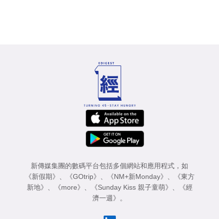
新傳媒集團的數碼平台包括多個網站和應用程式，如
《新假期》
、
《GOtrip》
、
《NM+新Monday》
、
《東方
新地》
、
《more》
、
《Sunday Kiss 親子童萌》
、
《經
濟一週》
。