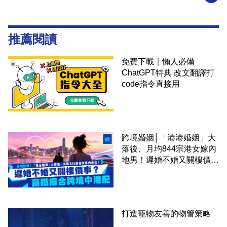
推薦閱讀
免費下載｜懶人必備
ChatGPT特典 改文翻譯打
code指令直接用
跨境婚姻│「港港婚姻」大
落後、月均844宗港女嫁內
地男！遲婚不婚又關樓價
事？高鐵撮合跨境中港配
打造寵物友善的物管策略