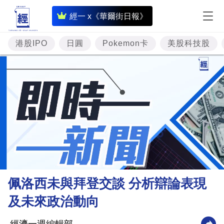
即
經一 x《華爾街日報》
時
財
港股IPO
日圓
Pokemon卡
美股科技股
經
專
題
投
資
樓
市
理
佩洛西未與拜登交談 分析辯論表現
財
及未來政治動向
商
業