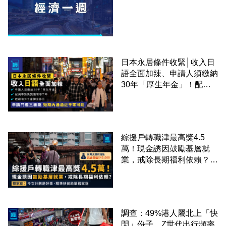
日本永居條件收緊│收入日
語全面加辣、申請人須繳納
30年「厚生年金」！配偶
申請快變慢 趕絕境外土豪
課金移居
綜援戶轉職津最高獎4.5
萬！現金誘因鼓勵基層就
業，戒除長期福利依賴？鄧
家彪：今次計劃是好事，精
準扶貧助單親家庭
調查：49%港人屬北上「快
閃」份子、Z世代出行頻率