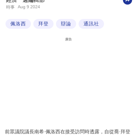
經濟一週編輯部
Aug 9 2024
時事
科
技
佩洛西
拜登
辯論
通訊社
職
場
廣告
生
活
時
事
專
欄
訂
閱
專
前眾議院議長南希·佩洛西在接受訪問時透露，自從喬·拜登
區