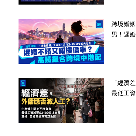
跨境婚姻
男！遲婚
「經濟差
最低工資