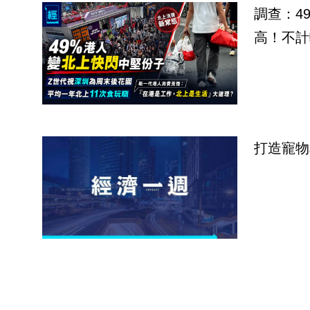
調查：4
高！不計
打造寵物