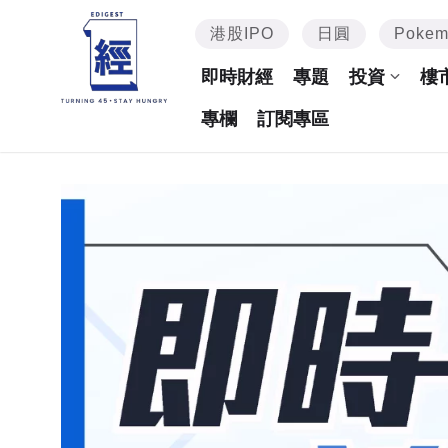
港股IPO
日圓
Poke
即時財經
專題
投資
樓
專欄
訂閱專區