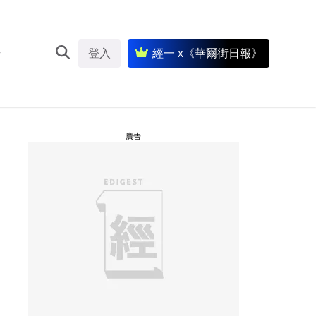
登入
經一 x《華爾街日報》
廣告