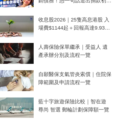
銷債務！憑一句話道出捐款初
衷：加州26萬人接獲免債通知、
一度被誤當詐騙手段
收息股2026｜25隻高息港股 入
場費$1144起＋回報高達9.93
厘！持續更新
人壽保險保單繼承｜受益人 遺
產承辦分別及流程一覽
自願醫保支氣管炎索償｜住院保
障範圍及申請流程一覽
藍十字旅遊保險比較｜智在遊
尊尚 智選 郵輪計劃保障額一覽