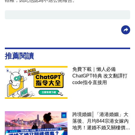
轄權，因此他認為不應公開報告。
推薦閱讀
免費下載｜懶人必備
ChatGPT特典 改文翻譯打
code指令直接用
跨境婚姻│「港港婚姻」大
落後、月均844宗港女嫁內
地男！遲婚不婚又關樓價
事？高鐵撮合跨境中港配