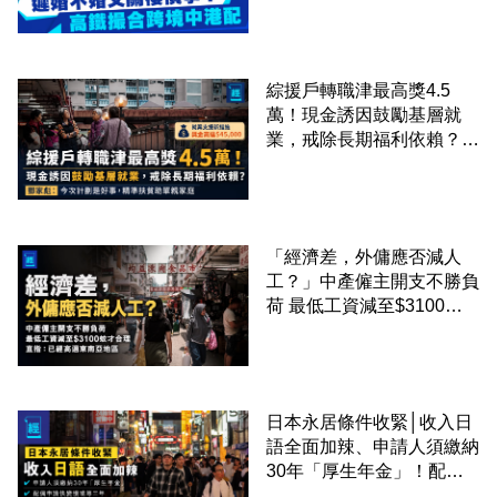
綜援戶轉職津最高獎4.5
萬！現金誘因鼓勵基層就
業，戒除長期福利依賴？鄧
家彪：今次計劃是好事，精
準扶貧助單親家庭
「經濟差，外傭應否減人
工？」中產僱主開支不勝負
荷 最低工資減至$3100蚊
才合理：已經高過東南亞地
區
日本永居條件收緊│收入日
語全面加辣、申請人須繳納
30年「厚生年金」！配偶
申請快變慢 趕絕境外土豪