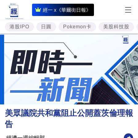
即
經一 x《華爾街日報》
時
財
港股IPO
日圓
Pokemon卡
美股科技股
經
專
題
投
資
樓
市
理
美眾議院共和黨阻止公開蓋茨倫理報
財
告
商
業