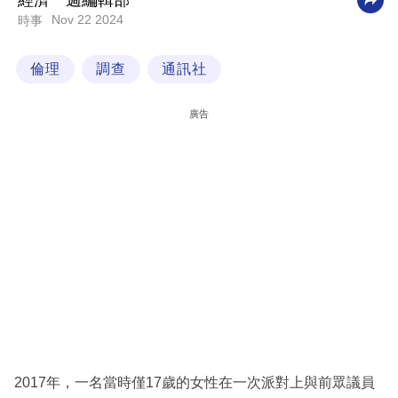
經濟一週編輯部
Nov 22 2024
時事
科
技
倫理
調查
通訊社
職
場
廣告
生
活
時
事
專
欄
訂
閱
專
2017年，一名當時僅17歲的女性在一次派對上與前眾議員
區