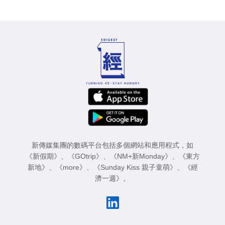
新傳媒集團的數碼平台包括多個網站和應用程式，如
《新假期》
、
《GOtrip》
、
《NM+新Monday》
、
《東方
新地》
、
《more》
、
《Sunday Kiss 親子童萌》
、
《經
濟一週》
。