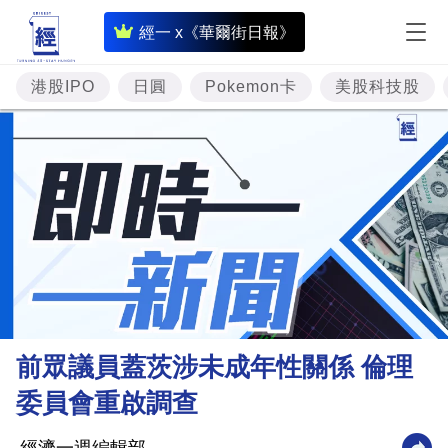
即
經一 x《華爾街日報》
時
財
港股IPO
日圓
Pokemon卡
美股科技股
經
專
題
投
資
樓
市
理
前眾議員蓋茨涉未成年性關係 倫理
財
委員會重啟調查
商
業