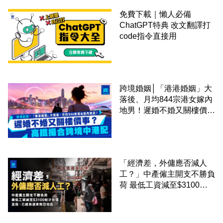
免費下載｜懶人必備
ChatGPT特典 改文翻譯打
code指令直接用
跨境婚姻│「港港婚姻」大
落後、月均844宗港女嫁內
地男！遲婚不婚又關樓價
事？高鐵撮合跨境中港配
「經濟差，外傭應否減人
工？」中產僱主開支不勝負
荷 最低工資減至$3100蚊
才合理：已經高過東南亞地
區