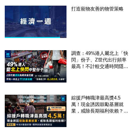
打造寵物友善的物管策略
調查：49%港人屬北上「快
閃」份子、Z世代出行頻率
最高！不計較交通時間隱形
成本 跨境擁抱大灣區生活
圈
綜援戶轉職津最高獎4.5
萬！現金誘因鼓勵基層就
業，戒除長期福利依賴？鄧
家彪：今次計劃是好事，精
準扶貧助單親家庭