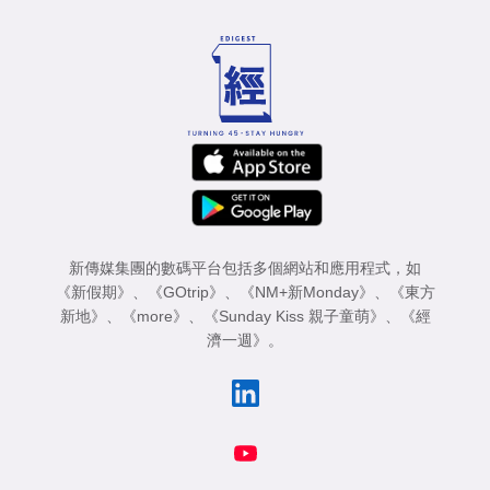
新傳媒集團的數碼平台包括多個網站和應用程式，如
《新假期》
、
《GOtrip》
、
《NM+新Monday》
、
《東方
新地》
、
《more》
、
《Sunday Kiss 親子童萌》
、
《經
濟一週》
。