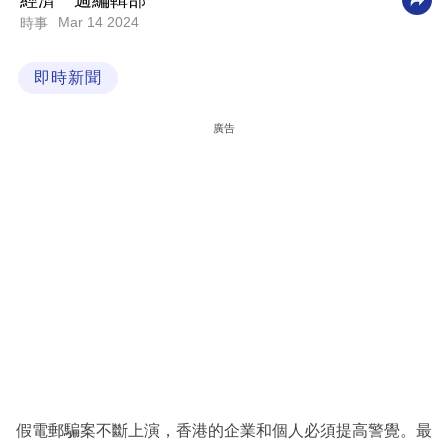
經濟一週編輯部
Mar 14 2024
時事
科
技
即時新聞
職
場
廣告
生
活
時
事
專
欄
訂
閱
專
假電郵騙案不斷上演，香港的企業和個人必須提高警覺。最
區