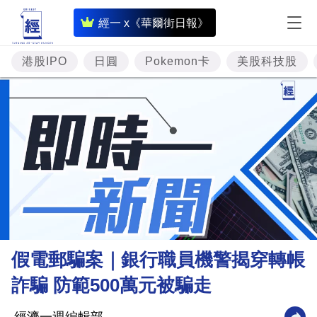
即
經一 x《華爾街日報》
時
財
港股IPO
日圓
Pokemon卡
美股科技股
經
專
題
投
資
樓
市
理
假電郵騙案｜銀行職員機警揭穿轉帳
財
詐騙 防範500萬元被騙走
商
業