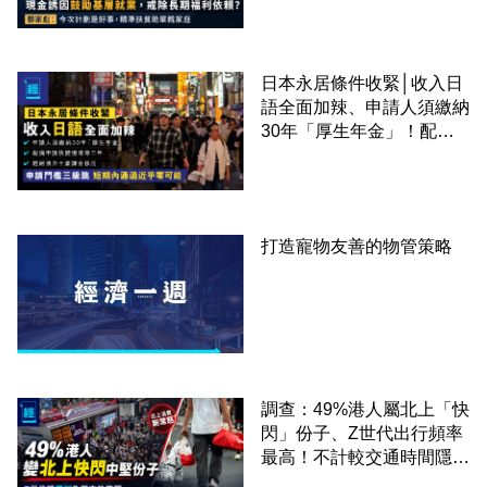
準扶貧助單親家庭
日本永居條件收緊│收入日
語全面加辣、申請人須繳納
30年「厚生年金」！配偶
申請快變慢 趕絕境外土豪
課金移居
打造寵物友善的物管策略
調查：49%港人屬北上「快
閃」份子、Z世代出行頻率
最高！不計較交通時間隱形
成本 跨境擁抱大灣區生活