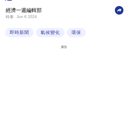
科
經濟一週編輯部
技
Jun 6 2024
時事
職
即時新聞
氣候變化
環保
場
生
廣告
活
時
事
專
欄
訂
閱
專
區