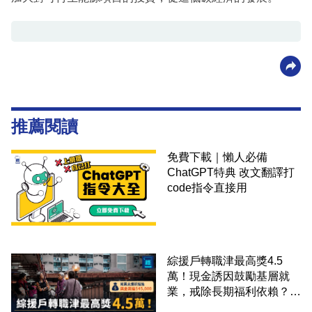
推薦閱讀
免費下載｜懶人必備
ChatGPT特典 改文翻譯打
code指令直接用
綜援戶轉職津最高獎4.5
萬！現金誘因鼓勵基層就
業，戒除長期福利依賴？鄧
家彪：今次計劃是好事，精