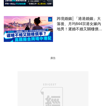
圈
跨境婚姻│「港港婚姻」大
落後、月均844宗港女嫁內
地男！遲婚不婚又關樓價
事？高鐵撮合跨境中港配
廣告