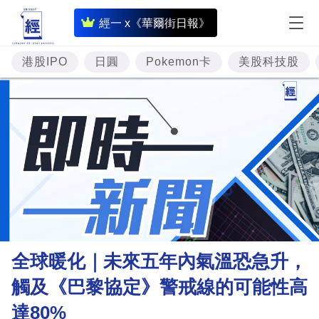
即
經一 x《華爾街日報》
時
財
港股IPO
日圓
Pokemon卡
美股科技股
經
專
題
投
資
樓
市
理
全球暖化｜未來五年內氣溫恐急升，
財
觸及《巴黎協定》警戒線的可能性高
商
達80%
業