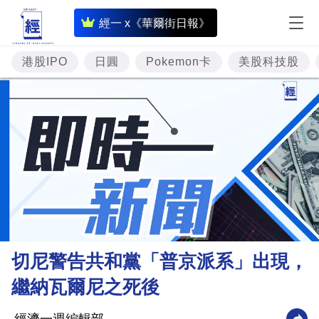
即
經一 x《華爾街日報》
時
財
港股IPO
日圓
Pokemon卡
美股科技股
經
專
題
投
資
樓
市
理
切尼警告共和黨「普京派系」出現，
財
繼納瓦爾尼之死後
商
業