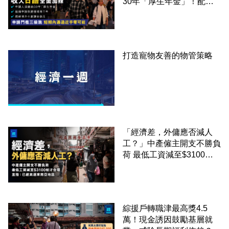
30年「厚生年金」！配偶
申請快變慢 趕絕境外土豪
課金移居
打造寵物友善的物管策略
「經濟差，外傭應否減人
工？」中產僱主開支不勝負
荷 最低工資減至$3100蚊
才合理：已經高過東南亞地
區
綜援戶轉職津最高獎4.5
萬！現金誘因鼓勵基層就