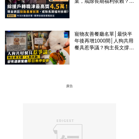
業，戒除長期福利依賴？鄧
家彪：今次計劃是好事，精
準扶貧助單親家庭
寵物友善餐廳名單│最快半
年後再增1000間│人狗共用
餐具惹爭議？狗主長文撐
「人狗共融」 卻有連鎖餐
廳即日煞停安排
廣告