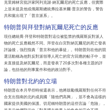
克里姆林宮批評家阿列克謝·納瓦爾尼的死亡反應，但實際
上並未提及他或俄羅斯總統弗拉基米爾·普京的警告，警告
共和黨出現了「普京派系」。
特朗普與拜登對納瓦爾尼死亡的反應
現任總統喬·拜登和特朗普對這位被監禁的俄羅斯反對派人
物的死亡反應截然不同。拜登在白宮對納瓦爾尼的死亡發表
評論後，強烈指責「普京和他的暴徒」。特朗普則在他的競
選活動稱為他對反對派領導人死亡的官方回應的帖子中，並
未直接提及納瓦爾尼，而是發表了20多次對各種主題的評
論，包括他的刑事案件和他的政治對手。
特朗普對北約的立場
特朗普在本月早些時候還表示，他將鼓勵俄羅斯對任何不符
合支出指南的北約成員國「隨他們高興」，並不會為這樣的
國家提供美國的保護。切尼稱特朗普的這些言論「危險」，