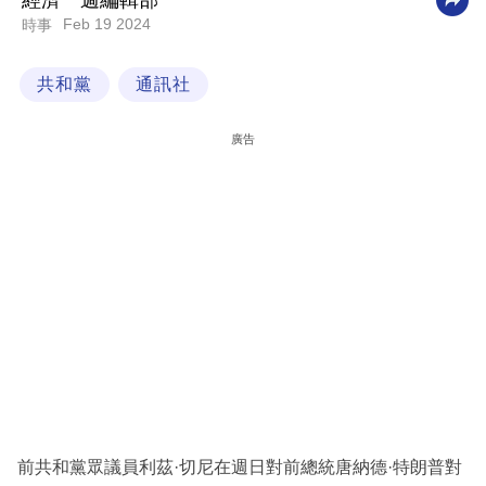
經濟一週編輯部
Feb 19 2024
時事
科
技
共和黨
通訊社
職
場
廣告
生
活
時
事
專
欄
訂
閱
專
前共和黨眾議員利茲·切尼在週日對前總統唐納德·特朗普對
區