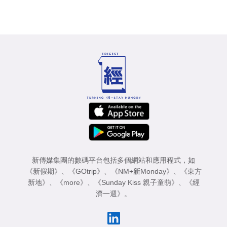
新傳媒集團的數碼平台包括多個網站和應用程式，如
《新假期》
、
《GOtrip》
、
《NM+新Monday》
、
《東方
新地》
、
《more》
、
《Sunday Kiss 親子童萌》
、
《經
濟一週》
。