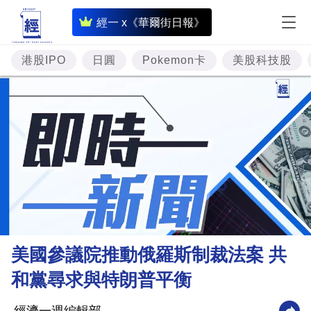
即
經一 x《華爾街日報》
時
財
港股IPO
日圓
Pokemon卡
美股科技股
經
專
題
投
資
樓
市
理
美國參議院推動俄羅斯制裁法案 共
財
和黨尋求與特朗普平衡
商
業