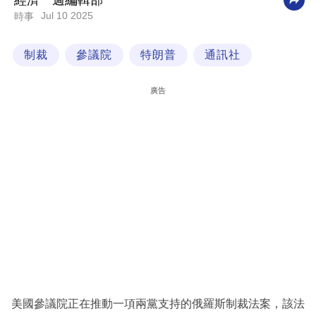
經濟一週編輯部
Jul 10 2025
時事
科
技
制裁
參議院
特朗普
通訊社
職
場
廣告
生
活
時
事
專
欄
訂
閱
專
美國參議院正在推動一項兩黨支持的俄羅斯制裁法案，該法
區