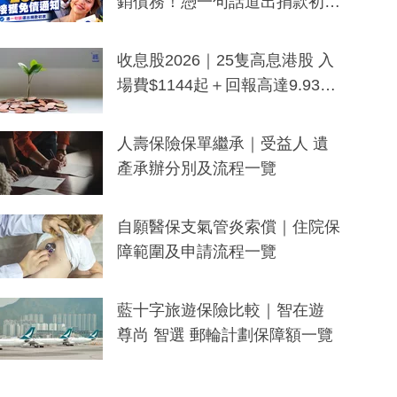
銷債務！憑一句話道出捐款初
衷：加州26萬人接獲免債通知、
一度被誤當詐騙手段
收息股2026｜25隻高息港股 入
場費$1144起＋回報高達9.93
厘！持續更新
人壽保險保單繼承｜受益人 遺
產承辦分別及流程一覽
自願醫保支氣管炎索償｜住院保
障範圍及申請流程一覽
藍十字旅遊保險比較｜智在遊
尊尚 智選 郵輪計劃保障額一覽