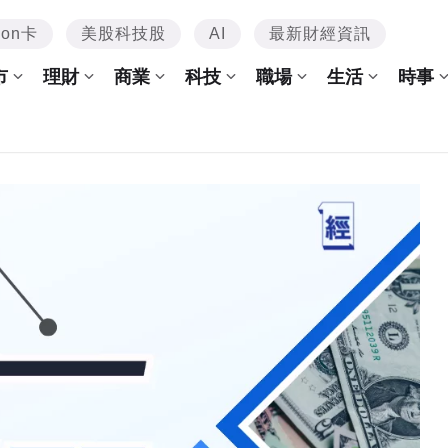
mon卡
美股科技股
AI
最新財經資訊
市
理財
商業
科技
職場
生活
時事