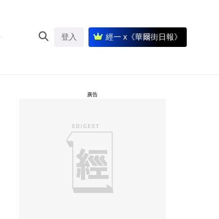
登入
經一 x《華爾街日報》
廣告