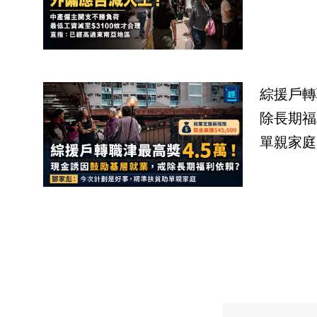
綜援戶轉
除長期福
單親家庭