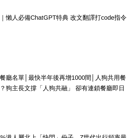
｜懶人必備ChatGPT特典 改文翻譯打code指令
餐廳名單│最快半年後再增1000間│人狗共用餐
？狗主長文撐「人狗共融」 卻有連鎖餐廳即日
9%港人屬北上「快閃」份子、Z世代出行頻率最