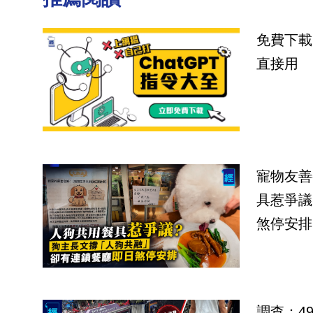
免費下載
直接用
寵物友善
具惹爭議
煞停安排
調查：4