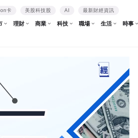
mon卡
美股科技股
AI
最新財經資訊
市
理財
商業
科技
職場
生活
時事