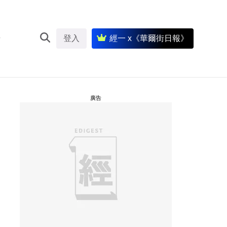
登入
經一 x《華爾街日報》
廣告