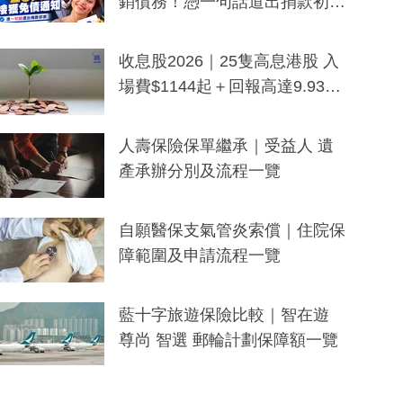
銷債務！憑一句話道出捐款初
衷：加州26萬人接獲免債通知、
一度被誤當詐騙手段
收息股2026｜25隻高息港股 入
場費$1144起＋回報高達9.93
厘！持續更新
人壽保險保單繼承｜受益人 遺
產承辦分別及流程一覽
自願醫保支氣管炎索償｜住院保
障範圍及申請流程一覽
藍十字旅遊保險比較｜智在遊
尊尚 智選 郵輪計劃保障額一覽