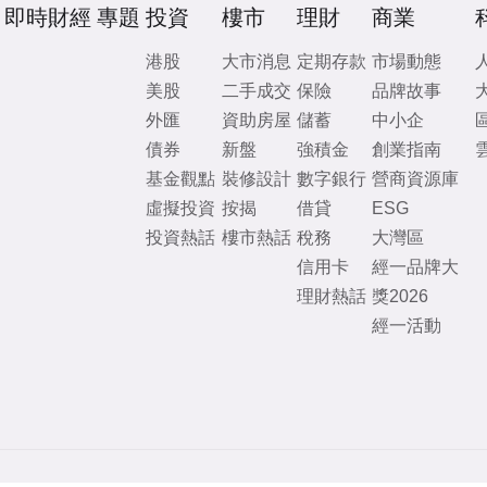
即時財經
專題
投資
樓市
理財
商業
港股
大市消息
定期存款
市場動態
美股
二手成交
保險
品牌故事
外匯
資助房屋
儲蓄
中小企
債券
新盤
強積金
創業指南
基金觀點
裝修設計
數字銀行
營商資源庫
虛擬投資
按揭
借貸
ESG
投資熱話
樓市熱話
稅務
大灣區
信用卡
經一品牌大
理財熱話
獎2026
經一活動