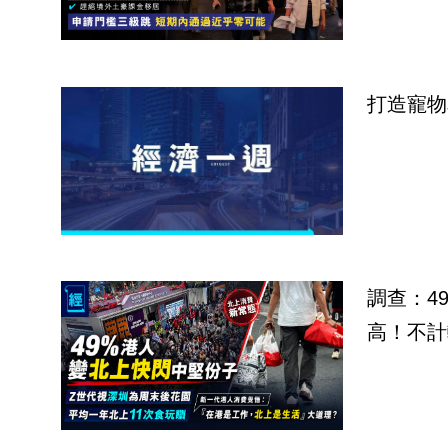
打造寵物
調查：4
高！不計