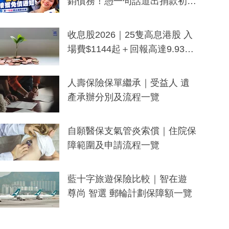
銷債務！憑一句話道出捐款初
衷：加州26萬人接獲免債通知、
一度被誤當詐騙手段
收息股2026｜25隻高息港股 入
場費$1144起＋回報高達9.93
厘！持續更新
人壽保險保單繼承｜受益人 遺
產承辦分別及流程一覽
自願醫保支氣管炎索償｜住院保
障範圍及申請流程一覽
藍十字旅遊保險比較｜智在遊
尊尚 智選 郵輪計劃保障額一覽