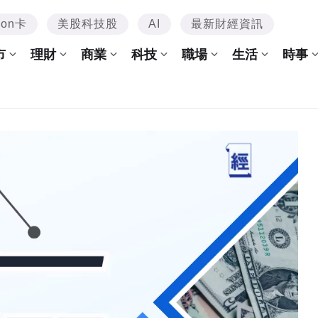
mon卡
美股科技股
AI
最新財經資訊
市
理財
商業
科技
職場
生活
時事