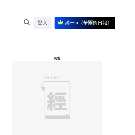
登入
經一 x《華爾街日報》
廣告