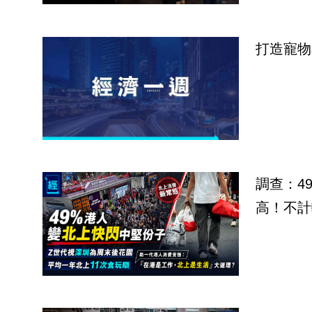
打造寵物
調查：4
高！不計