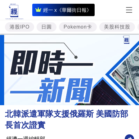
即
經一 x《華爾街日報》
時
財
港股IPO
日圓
Pokemon卡
美股科技股
經
專
題
投
資
樓
市
理
北韓派遣軍隊支援俄羅斯 美國防部
財
長首次證實
商
業