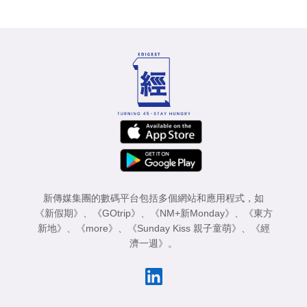
新傳媒集團的數碼平台包括多個網站和應用程式，如
《新假期》
、
《GOtrip》
、
《NM+新Monday》
、
《東方
新地》
、
《more》
、
《Sunday Kiss 親子童萌》
、
《經
濟一週》
。