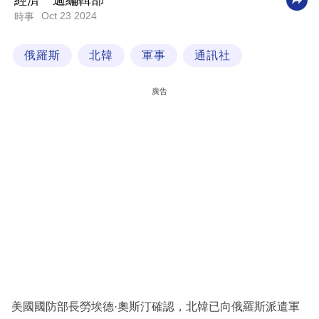
經濟一週編輯部
Oct 23 2024
時事
科
技
俄羅斯
北韓
軍事
通訊社
職
場
廣告
生
活
時
事
專
欄
訂
閱
專
美國國防部長勞埃德·奧斯汀確認，北韓已向俄羅斯派遣軍
區