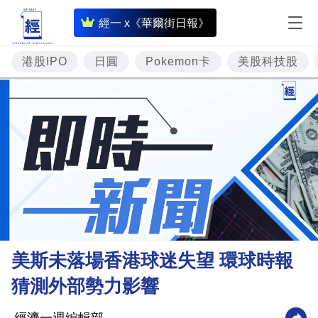
即
經一 x《華爾街日報》
時
財
港股IPO
日圓
Pokemon卡
美股科技股
經
專
題
投
資
樓
市
理
美斯未落場香港球迷失望 環球時報
財
猜測外部勢力影響
商
業