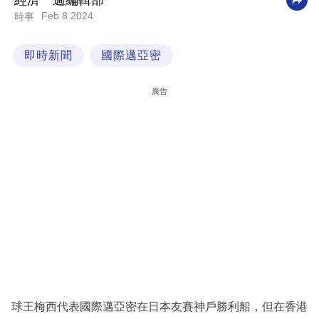
經濟一週編輯部
Feb 8 2024
時事
科
技
即時新聞
國際邁亞密
職
場
廣告
生
活
時
事
專
欄
訂
閱
專
球王梅西代表國際邁亞密在日本友賽神戶勝利船，但在香港
區