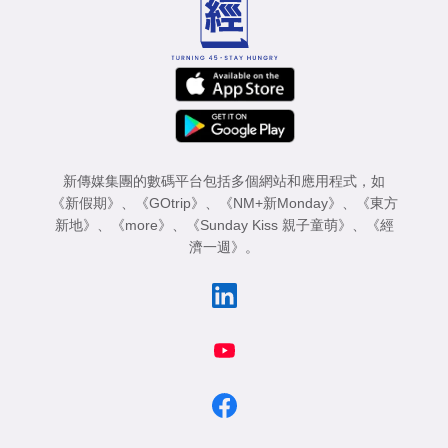
新傳媒集團的數碼平台包括多個網站和應用程式，如
《新假期》
、
《GOtrip》
、
《NM+新Monday》
、
《東方
新地》
、
《more》
、
《Sunday Kiss 親子童萌》
、
《經
濟一週》
。