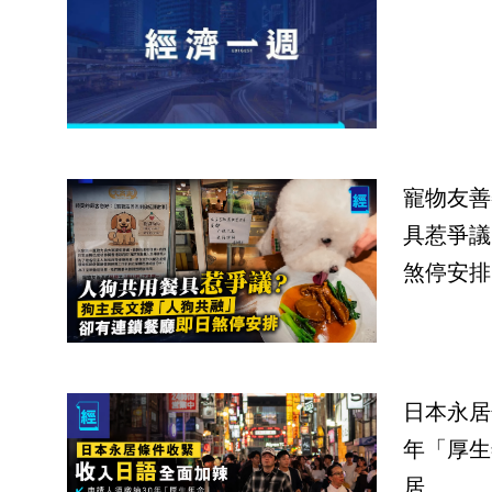
寵物友善
具惹爭議
煞停安排
日本永居
年「厚生
居