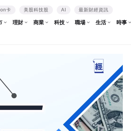
mon卡
美股科技股
AI
最新財經資訊
市
理財
商業
科技
職場
生活
時事