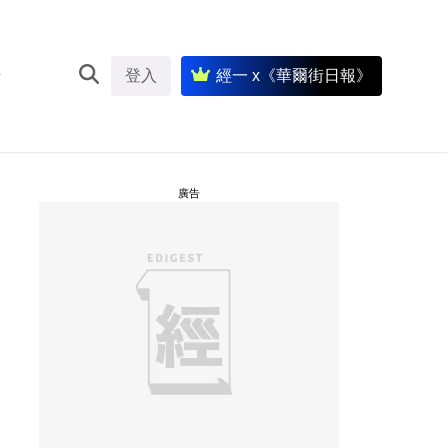
登入
經一 x《華爾街日報》
廣告