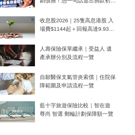
銷債務！憑一句話道出捐款初
衷：加州26萬人接獲免債通知、
一度被誤當詐騙手段
收息股2026｜25隻高息港股 入
場費$1144起＋回報高達9.93
厘！持續更新
人壽保險保單繼承｜受益人 遺
產承辦分別及流程一覽
自願醫保支氣管炎索償｜住院保
障範圍及申請流程一覽
藍十字旅遊保險比較｜智在遊
尊尚 智選 郵輪計劃保障額一覽