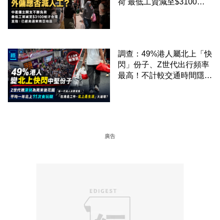
荷 最低工資減至$3100蚊
才合理：已經高過東南亞地
區
調查：49%港人屬北上「快
閃」份子、Z世代出行頻率
最高！不計較交通時間隱形
成本 跨境擁抱大灣區生活
圈
廣告