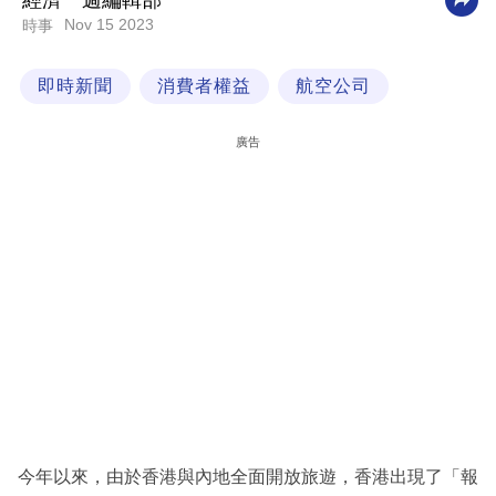
經濟一週編輯部
Nov 15 2023
時事
科
技
即時新聞
消費者權益
航空公司
職
場
廣告
生
活
時
事
專
欄
訂
閱
專
今年以來，由於香港與內地全面開放旅遊，香港出現了「報
區