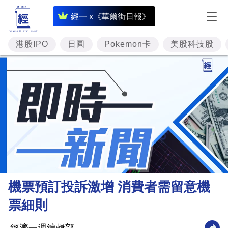
即
經一 x《華爾街日報》
時
財
港股IPO
日圓
Pokemon卡
美股科技股
經
專
題
投
資
樓
市
理
機票預訂投訴激增 消費者需留意機
財
票細則
商
業