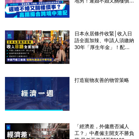
地男！遲婚不婚又關樓價
事？高鐵撮合跨境中港配
日本永居條件收緊│收入日
語全面加辣、申請人須繳納
30年「厚生年金」！配偶
申請快變慢 趕絕境外土豪
課金移居
打造寵物友善的物管策略
「經濟差，外傭應否減人
工？」中產僱主開支不勝負