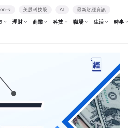
mon卡
美股科技股
AI
最新財經資訊
市
理財
商業
科技
職場
生活
時事