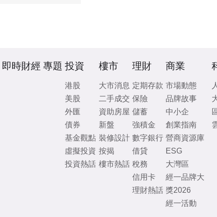
即時財經
專題
投資
樓市
理財
商業
港股
大市消息
定期存款
市場動態
美股
二手成交
保險
品牌故事
外匯
資助房屋
儲蓄
中小企
債券
新盤
強積金
創業指南
基金觀點
裝修設計
數字銀行
營商資源庫
虛擬投資
按揭
借貸
ESG
投資熱話
樓市熱話
稅務
大灣區
信用卡
經一品牌大
理財熱話
獎2026
經一活動