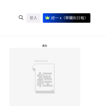
登入
經一 x《華爾街日報》
廣告