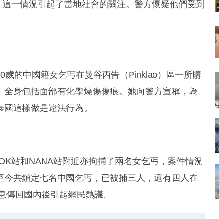
出，這一情況引起了當地社會的關注。警方懷疑他們受到
歲的中國籍女乞丐在曼谷丙告（Pinklao）區一所購
，全身包括面部有化學燒傷傷痕。她向警方宣稱，為
泰國這樣做是違法行為。
OK站和NANA站附近亦拘捕了兩名女乞丐，案件情況
至今共鎖定七名中國乞丐，已被捕三人，還有四人在
消息傳回國內後引起網民熱議。