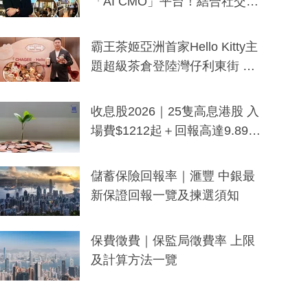
「AI CMO」平台！結合社交聆
聽與廣東話大模型 助中小企數
分鐘生成「貼地」宣傳短片
霸王茶姬亞洲首家Hello Kitty主
題超級茶倉登陸灣仔利東街 推
出首創「伯爵紅茶色」Hello Kitt
y及香港限定特調系列
收息股2026｜25隻高息港股 入
場費$1212起＋回報高達9.89
厘！持續更新
儲蓄保險回報率｜滙豐 中銀最
新保證回報一覽及揀選須知
保費徵費｜保監局徵費率 上限
及計算方法一覽