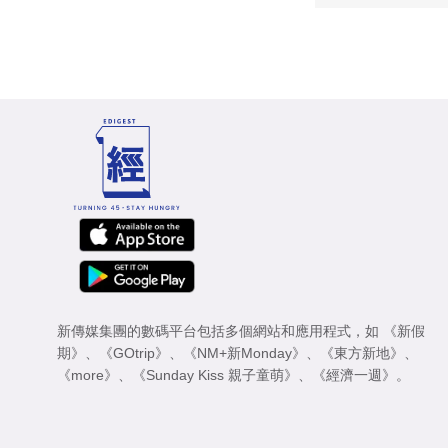
新傳媒集團的數碼平台包括多個網站和應用程式，如
《新假
期》
、
《GOtrip》
、
《NM+新Monday》
、
《東方新地》
、
《more》
、
《Sunday Kiss 親子童萌》
、
《經濟一週》
。