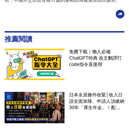
前，中國外交部曾聲稱57歲的秦剛因為健康原因而缺席。
推薦閱讀
免費下載｜懶人必備
ChatGPT特典 改文翻譯打
code指令直接用
日本永居條件收緊│收入日
語全面加辣、申請人須繳納
30年「厚生年金」！配偶
申請快變慢 趕絕境外土豪
課金移居