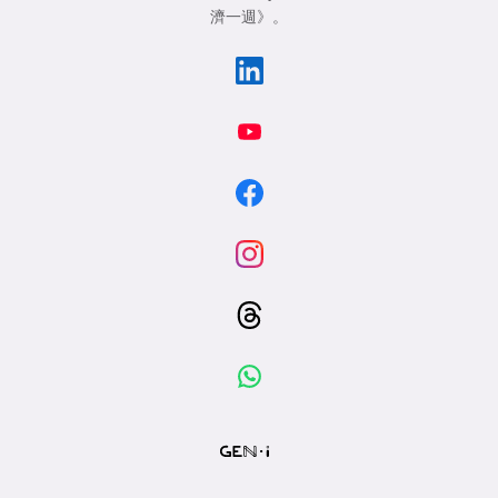
濟一週》
。