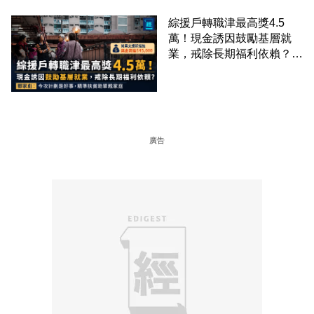
綜援戶轉職津最高獎4.5
萬！現金誘因鼓勵基層就
業，戒除長期福利依賴？鄧
家彪：今次計劃是好事，精
準扶貧助單親家庭
廣告