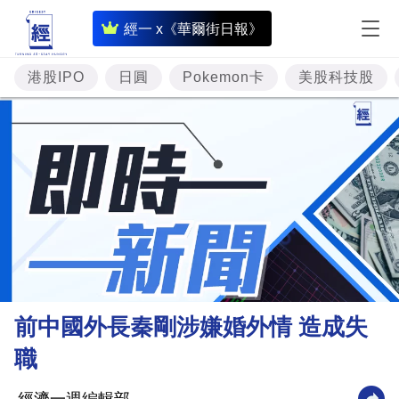
即
經一 x《華爾街日報》
時
財
港股IPO
日圓
Pokemon卡
美股科技股
經
專
題
投
資
樓
市
理
前中國外長秦剛涉嫌婚外情 造成失
財
職
商
業