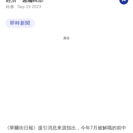
經濟一週編輯部
Sep 19 2023
時事
科
技
即時新聞
職
場
廣告
生
活
時
事
專
欄
訂
閱
專
《華爾街日報》援引消息來源指出，今年7月被解職的前中
區