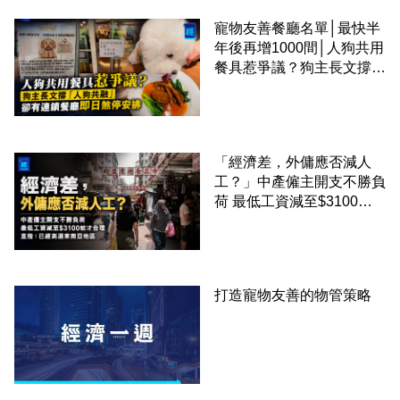
寵物友善餐廳名單│最快半
年後再增1000間│人狗共用
餐具惹爭議？狗主長文撐
「人狗共融」 卻有連鎖餐
廳即日煞停安排
「經濟差，外傭應否減人
工？」中產僱主開支不勝負
荷 最低工資減至$3100蚊
才合理：已經高過東南亞地
區
打造寵物友善的物管策略