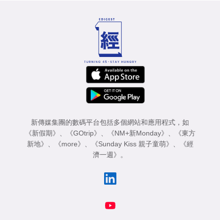
新傳媒集團的數碼平台包括多個網站和應用程式，如
《新假期》
、
《GOtrip》
、
《NM+新Monday》
、
《東方
新地》
、
《more》
、
《Sunday Kiss 親子童萌》
、
《經
濟一週》
。