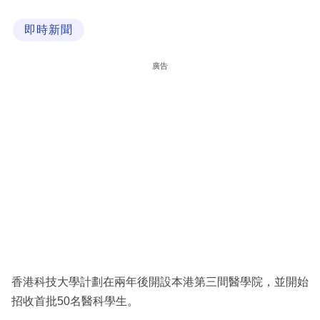
科
即時新聞
技
職
廣告
場
生
活
時
事
專
欄
訂
閱
香港科技大學計劃在兩年後開設本港第三間醫學院，並開始
專
招收首批50名醫科學生。
區