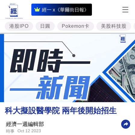
即
經一 x《華爾街日報》
時
財
港股IPO
日圓
Pokemon卡
美股科技股
經
專
題
投
資
樓
市
理
科大擬設醫學院 兩年後開始招生
財
商
經濟一週編輯部
Oct 12 2023
時事
業