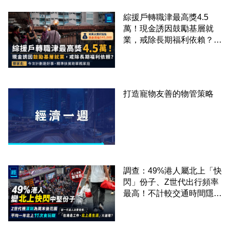
綜援戶轉職津最高獎4.5
萬！現金誘因鼓勵基層就
業，戒除長期福利依賴？鄧
家彪：今次計劃是好事，精
準扶貧助單親家庭
打造寵物友善的物管策略
調查：49%港人屬北上「快
閃」份子、Z世代出行頻率
最高！不計較交通時間隱形
成本 跨境擁抱大灣區生活
圈