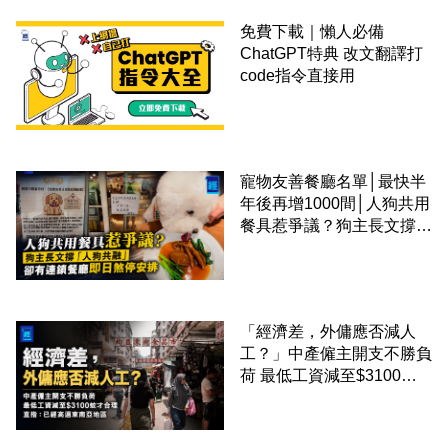
免費下載｜懶人必備
ChatGPT特典 改文翻譯打
code指令直接用
寵物友善餐廳名單│最快半
年後再增1000間│人狗共用
餐具惹爭議？狗主長文撐
「人狗共融」 卻有連鎖餐
廳即日煞停安排
「經濟差，外傭應否減人
工？」中產僱主開支不勝負
荷 最低工資減至$3100蚊
才合理：已經高過東南亞地
區