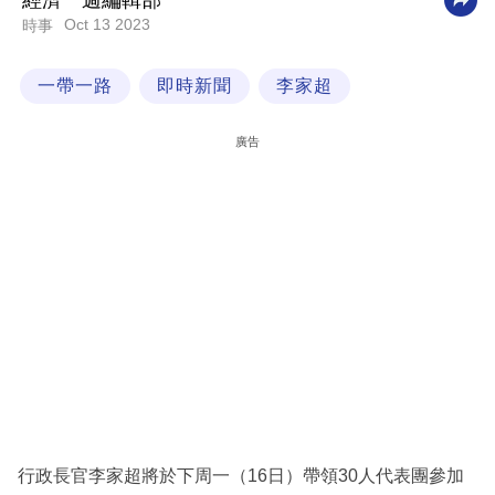
經濟一週編輯部
Oct 13 2023
時事
科
技
一帶一路
即時新聞
李家超
職
場
廣告
生
活
時
事
專
欄
訂
閱
專
行政長官李家超將於下周一（16日）帶領30人代表團參加
區