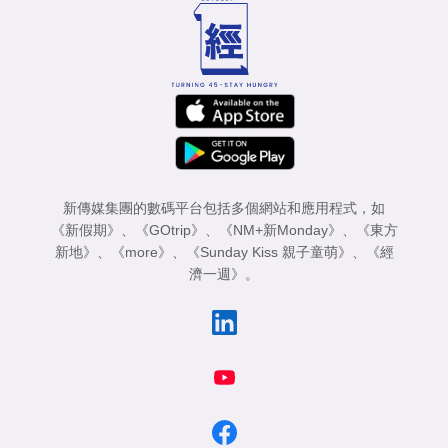
新傳媒集團的數碼平台包括多個網站和應用程式，如
《新假期》
、
《GOtrip》
、
《NM+新Monday》
、
《東方
新地》
、
《more》
、
《Sunday Kiss 親子童萌》
、
《經
濟一週》
。