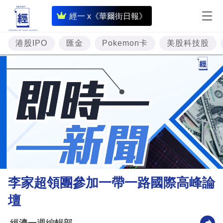
即
經一 x《華爾街日報》
時
財
港股IPO
匯金
Pokemon卡
美股科技股
經
專
題
投
資
樓
市
理
李家超領團參加一帶一路國際高峰論
財
壇
商
業