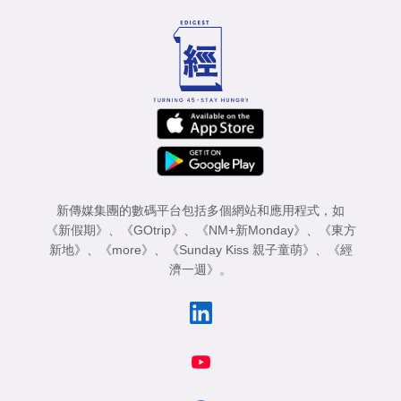
新傳媒集團的數碼平台包括多個網站和應用程式，如
《新假期》
、
《GOtrip》
、
《NM+新Monday》
、
《東方
新地》
、
《more》
、
《Sunday Kiss 親子童萌》
、
《經
濟一週》
。