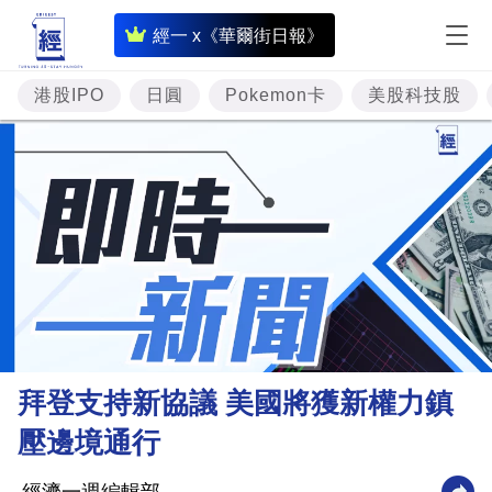
即
經一 x《華爾街日報》
時
財
港股IPO
日圓
Pokemon卡
美股科技股
經
專
題
投
資
樓
市
理
拜登支持新協議 美國將獲新權力鎮
財
壓邊境通行
商
業