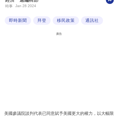
經濟一週編輯部
Jan 28 2024
時事
科
技
即時新聞
拜登
移民政策
通訊社
職
場
廣告
生
活
時
事
專
欄
訂
閱
專
美國參議院談判代表已同意賦予美國更大的權力，以大幅限
區