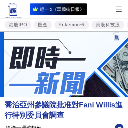
即
經一 x《華爾街日報》
時
財
港股IPO
匯金
Pokemon卡
美股科技股
經
專
題
投
資
樓
市
理
喬治亞州參議院批准對Fani Willis進
財
行特別委員會調查
商
業