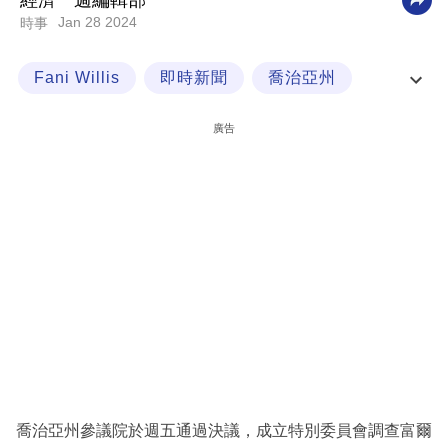
經濟一週編輯部
Jan 28 2024
時事
科
技
Fani Willis
即時新聞
喬治亞州
職
通訊社
場
廣告
生
活
時
事
專
欄
訂
閱
專
喬治亞州參議院於週五通過決議，成立特別委員會調查富爾
區