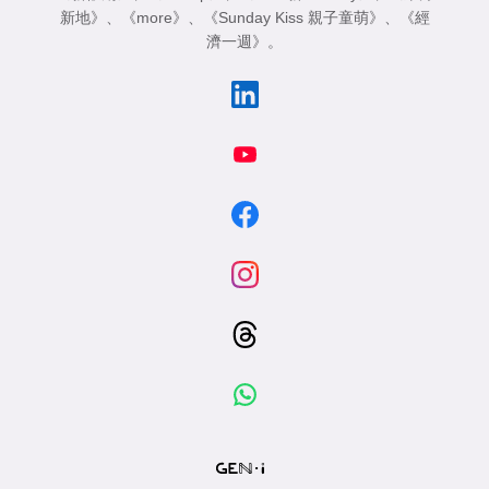
新地》
、
《more》
、
《Sunday Kiss 親子童萌》
、
《經
濟一週》
。