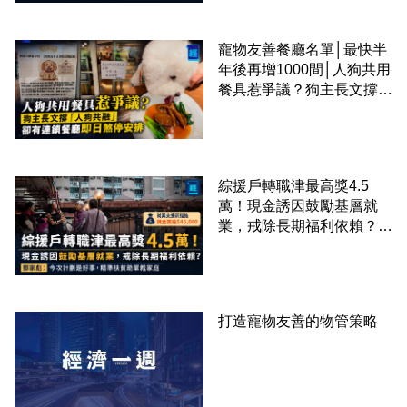
寵物友善餐廳名單│最快半
年後再增1000間│人狗共用
餐具惹爭議？狗主長文撐
「人狗共融」 卻有連鎖餐
廳即日煞停安排
綜援戶轉職津最高獎4.5
萬！現金誘因鼓勵基層就
業，戒除長期福利依賴？鄧
家彪：今次計劃是好事，精
準扶貧助單親家庭
打造寵物友善的物管策略