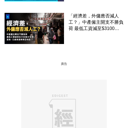
「經濟差，外傭應否減人
工？」中產僱主開支不勝負
荷 最低工資減至$3100蚊
才合理：已經高過東南亞地
區
廣告