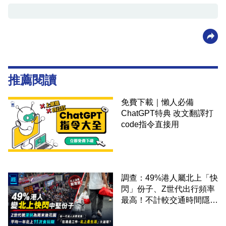
推薦閱讀
免費下載｜懶人必備
ChatGPT特典 改文翻譯打
code指令直接用
調查：49%港人屬北上「快
閃」份子、Z世代出行頻率
最高！不計較交通時間隱形
成本 跨境擁抱大灣區生活
圈