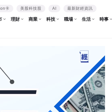
mon卡
美股科技股
AI
最新財經資訊
市
理財
商業
科技
職場
生活
時事