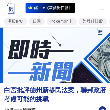
即
經一 x《華爾街日報》
時
財
港股IPO
日圓
Pokemon卡
美股科技股
經
專
題
投
資
樓
市
理
白宮批評德州新移民法案，聯邦政府
財
考慮可能的挑戰
商
業