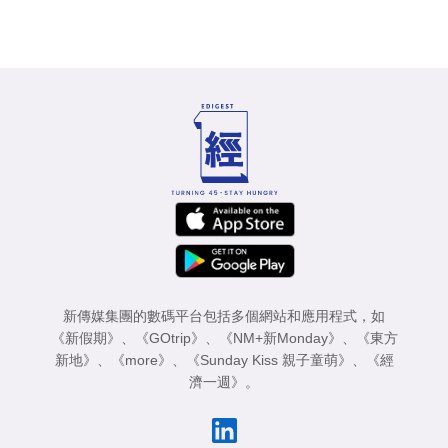
新傳媒集團的數碼平台包括多個網站和應用程式，如
《新假期》
、
《GOtrip》
、
《NM+新Monday》
、
《東方
新地》
、
《more》
、
《Sunday Kiss 親子童萌》
、
《經
濟一週》
。