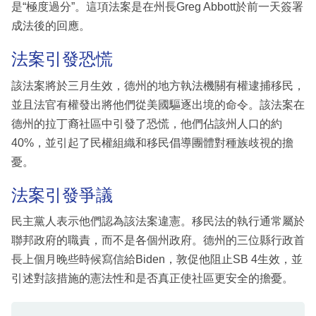
是“極度過分”。這項法案是在州長Greg Abbott於前一天簽署
成法後的回應。
法案引發恐慌
該法案將於三月生效，德州的地方執法機關有權逮捕移民，
並且法官有權發出將他們從美國驅逐出境的命令。該法案在
德州的拉丁裔社區中引發了恐慌，他們佔該州人口的約
40%，並引起了民權組織和移民倡導團體對種族歧視的擔
憂。
法案引發爭議
民主黨人表示他們認為該法案違憲。移民法的執行通常屬於
聯邦政府的職責，而不是各個州政府。德州的三位縣行政首
長上個月晚些時候寫信給Biden，敦促他阻止SB 4生效，並
引述對該措施的憲法性和是否真正使社區更安全的擔憂。