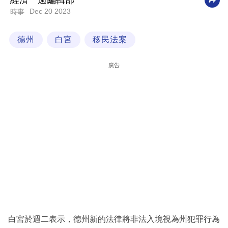
經濟一週編輯部
Dec 20 2023
時事
科
技
德州
白宮
移民法案
職
場
廣告
生
活
時
事
專
欄
訂
閱
專
白宮於週二表示，德州新的法律將非法入境視為州犯罪行為
區