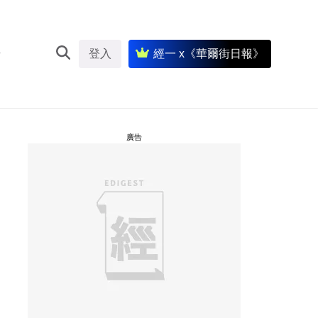
登入
經一 x《華爾街日報》
廣告