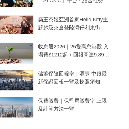
「AI CMO」平台！結合社交聆
聽與廣東話大模型 助中小企數
分鐘生成「貼地」宣傳短片
霸王茶姬亞洲首家Hello Kitty主
題超級茶倉登陸灣仔利東街 推
出首創「伯爵紅茶色」Hello Kitt
y及香港限定特調系列
收息股2026｜25隻高息港股 入
場費$1212起＋回報高達9.89
厘！持續更新
儲蓄保險回報率｜滙豐 中銀最
新保證回報一覽及揀選須知
保費徵費｜保監局徵費率 上限
及計算方法一覽