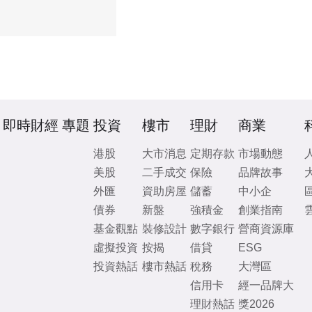
即時財經
專題
投資
樓市
理財
商業
港股
大市消息
定期存款
市場動態
美股
二手成交
保險
品牌故事
外匯
資助房屋
儲蓄
中小企
債券
新盤
強積金
創業指南
基金觀點
裝修設計
數字銀行
營商資源庫
虛擬投資
按揭
借貸
ESG
投資熱話
樓市熱話
稅務
大灣區
信用卡
經一品牌大
理財熱話
獎2026