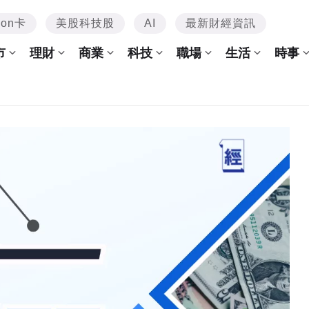
mon卡
美股科技股
AI
最新財經資訊
市
理財
商業
科技
職場
生活
時事