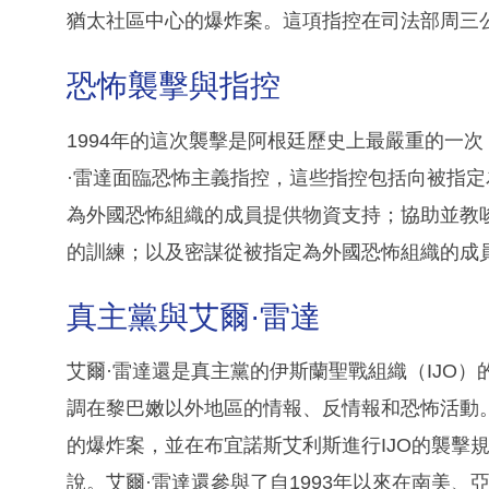
猶太社區中心的爆炸案。這項指控在司法部周三
恐怖襲擊與指控
1994年的這次襲擊是阿根廷歷史上最嚴重的一次，
·雷達面臨恐怖主義指控，這些指控包括向被指
為外國恐怖組織的成員提供物資支持；協助並教
的訓練；以及密謀從被指定為外國恐怖組織的成
真主黨與艾爾·雷達
艾爾·雷達還是真主黨的伊斯蘭聖戰組織（IJO
調在黎巴嫩以外地區的情報、反情報和恐怖活動。艾爾
的爆炸案，並在布宜諾斯艾利斯進行IJO的襲擊規
說。艾爾·雷達還參與了自1993年以來在南美、