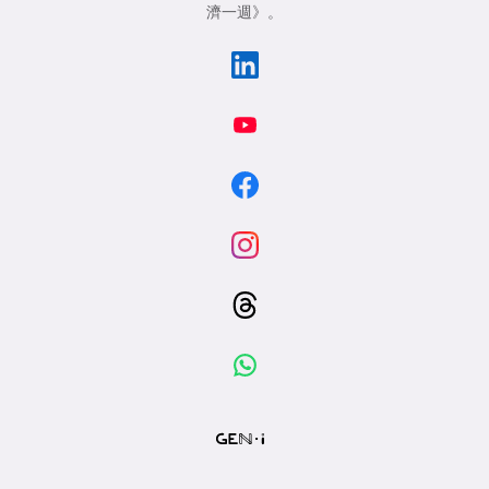
濟一週》
。