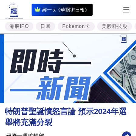
即
經一 x《華爾街日報》
時
財
港股IPO
日圓
Pokemon卡
美股科技股
經
專
題
投
資
樓
市
理
特朗普聖誕憤怒言論 預示2024年選
財
舉將充滿分裂
商
業