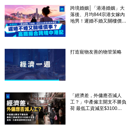
跨境婚姻│「港港婚姻」大
落後、月均844宗港女嫁內
地男！遲婚不婚又關樓價
事？高鐵撮合跨境中港配
打造寵物友善的物管策略
「經濟差，外傭應否減人
工？」中產僱主開支不勝負
荷 最低工資減至$3100蚊
才合理：已經高過東南亞地
區