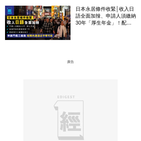
日本永居條件收緊│收入日
語全面加辣、申請人須繳納
30年「厚生年金」！配偶
申請快變慢 趕絕境外土豪
課金移居
廣告