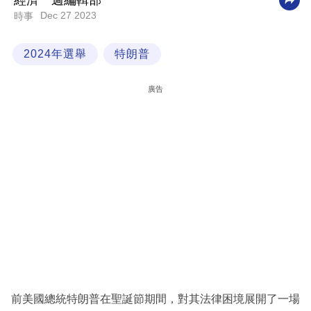
經濟一週編輯部
Dec 27 2023
時事
科
技
2024年選舉
特朗普
職
場
廣告
生
活
時
事
專
欄
訂
閱
專
前美國總統特朗普在聖誕節期間，對其法律困境展開了一場
區