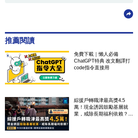
推薦閱讀
免費下載｜懶人必備
ChatGPT特典 改文翻譯打
code指令直接用
綜援戶轉職津最高獎4.5
萬！現金誘因鼓勵基層就
業，戒除長期福利依賴？鄧
家彪：今次計劃是好事，精
準扶貧助單親家庭