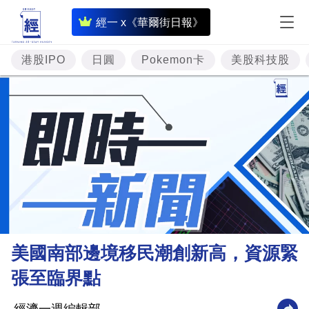
即
經一 x《華爾街日報》
時
財
港股IPO
日圓
Pokemon卡
美股科技股
經
專
題
投
資
樓
市
理
美國南部邊境移民潮創新高，資源緊
財
張至臨界點
商
業