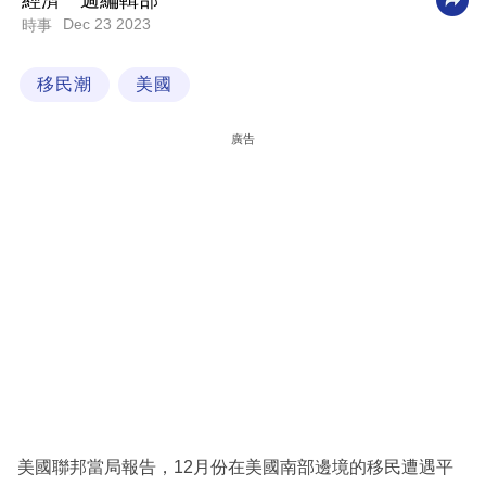
經濟一週編輯部
Dec 23 2023
時事
科
技
移民潮
美國
職
場
廣告
生
活
時
事
專
欄
訂
閱
專
美國聯邦當局報告，12月份在美國南部邊境的移民遭遇平
區