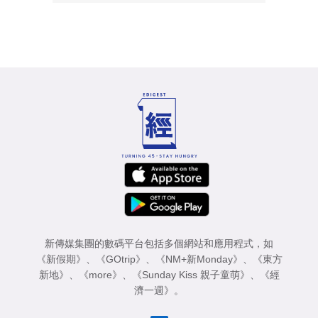
新傳媒集團的數碼平台包括多個網站和應用程式，如
《新假期》
、
《GOtrip》
、
《NM+新Monday》
、
《東方
新地》
、
《more》
、
《Sunday Kiss 親子童萌》
、
《經
濟一週》
。