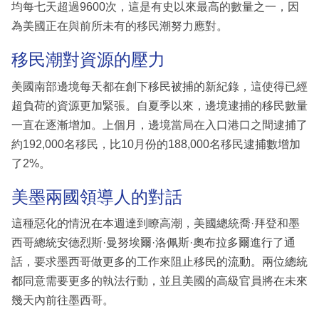
均每七天超過9600次，這是有史以來最高的數量之一，因
為美國正在與前所未有的移民潮努力應對。
移民潮對資源的壓力
美國南部邊境每天都在創下移民被捕的新紀錄，這使得已經
超負荷的資源更加緊張。自夏季以來，邊境逮捕的移民數量
一直在逐漸增加。上個月，邊境當局在入口港口之間逮捕了
約192,000名移民，比10月份的188,000名移民逮捕數增加
了2%。
美墨兩國領導人的對話
這種惡化的情況在本週達到瞭高潮，美國總統喬·拜登和墨
西哥總統安德烈斯·曼努埃爾·洛佩斯·奧布拉多爾進行了通
話，要求墨西哥做更多的工作來阻止移民的流動。兩位總統
都同意需要更多的執法行動，並且美國的高級官員將在未來
幾天內前往墨西哥。