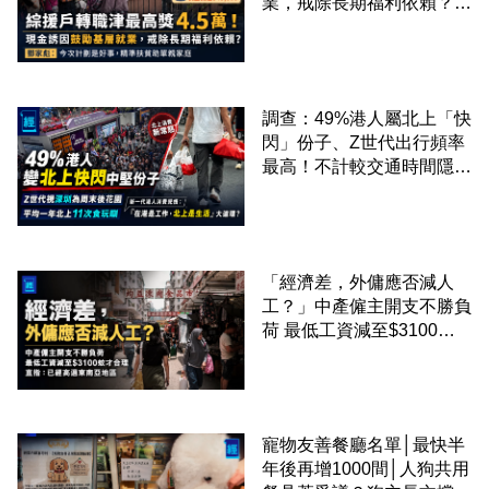
業，戒除長期福利依賴？鄧
家彪：今次計劃是好事，精
準扶貧助單親家庭
調查：49%港人屬北上「快
閃」份子、Z世代出行頻率
最高！不計較交通時間隱形
成本 跨境擁抱大灣區生活
圈
「經濟差，外傭應否減人
工？」中產僱主開支不勝負
荷 最低工資減至$3100蚊
才合理：已經高過東南亞地
區
寵物友善餐廳名單│最快半
年後再增1000間│人狗共用