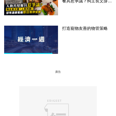
餐具惹爭議？狗主長文撐
「人狗共融」 卻有連鎖餐
廳即日煞停安排
打造寵物友善的物管策略
廣告