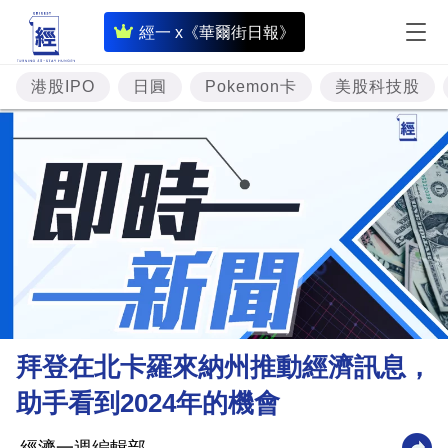
即
經一 x《華爾街日報》
時
財
港股IPO
日圓
Pokemon卡
美股科技股
經
專
題
投
資
樓
市
理
拜登在北卡羅來納州推動經濟訊息，
財
助手看到2024年的機會
商
業