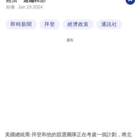
經濟一週編輯部
Jan 19 2024
時事
科
技
即時新聞
拜登
經濟政策
通訊社
職
場
廣告
生
活
時
事
專
欄
訂
閱
專
美國總統喬·拜登和他的競選團隊正在考慮一個計劃，將北
區