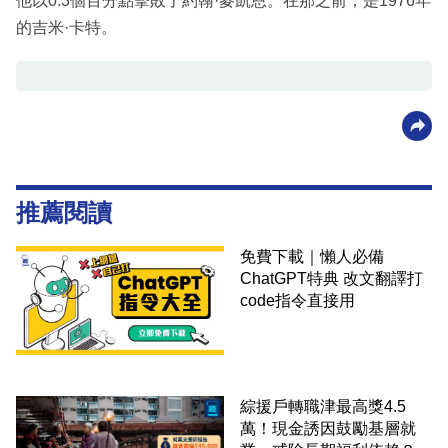
他以0.3個百分點擊敗了約翰·麥凱恩。在那之前，是1976年
的吉米·卡特。
推薦閱讀
免費下載｜懶人必備
ChatGPT特典 改文翻譯打
code指令直接用
綜援戶轉職津最高獎4.5
萬！現金誘因鼓勵基層就