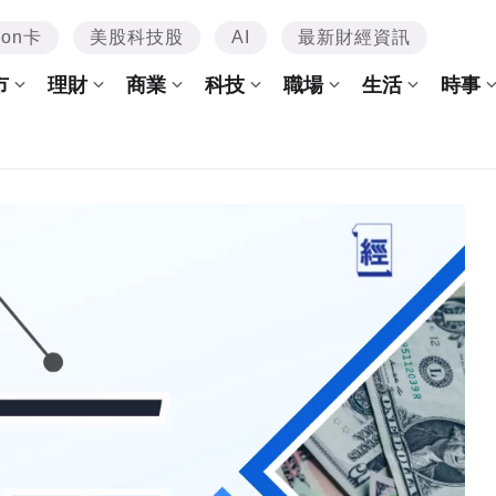
mon卡
美股科技股
AI
最新財經資訊
市
理財
商業
科技
職場
生活
時事