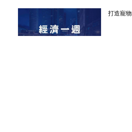
打造寵物
寵物友善
具惹爭議
煞停安排