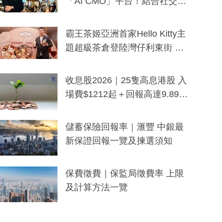
「AI CMO」平台！結合社交聆
聽與廣東話大模型 助中小企數
分鐘生成「貼地」宣傳短片
霸王茶姬亞洲首家Hello Kitty主
題超級茶倉登陸灣仔利東街 推
出首創「伯爵紅茶色」Hello Kitt
y及香港限定特調系列
收息股2026｜25隻高息港股 入
場費$1212起＋回報高達9.89
厘！持續更新
儲蓄保險回報率｜滙豐 中銀最
新保證回報一覽及揀選須知
保費徵費｜保監局徵費率 上限
及計算方法一覽