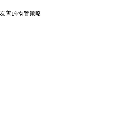
友善的物管策略
餐廳名單│最快半年後再增1000間│人狗共用餐
？狗主長文撐「人狗共融」 卻有連鎖餐廳即日