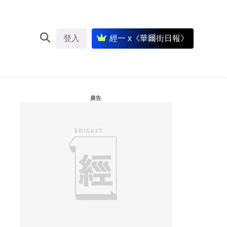
登入
經一 x《華爾街日報》
廣告