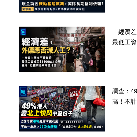
「經濟差
最低工資
調查：4
高！不計